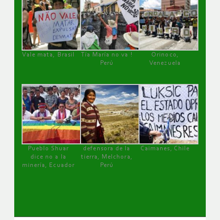
Vale mata, Brasil
Tía María no va !
Orinoco,
Perú
Venezuela
Pueblo Shuar
defensora de la
Caimanes, Chile
dice no a la
tierra, Melchora,
minería, Ecuador
Perú