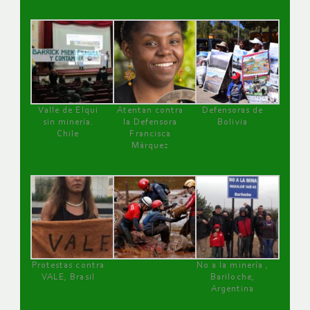
Valle de Elqui
Atentan contra
Defensoras de
sin minería.
la Defensora
Bolivia
Chile
Francisca
Márquez
Protestas contra
No a la minería ,
VALE, Brasil
Bariloche,
Argentina