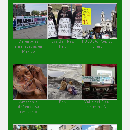
Defensoras
Las Bambas,
PUEBLA, Pue, 27
amenazadas en
Perú
Enero
México
Amazonía
Perú
Valle del Elqui
defiende su
sin minería.
territorio