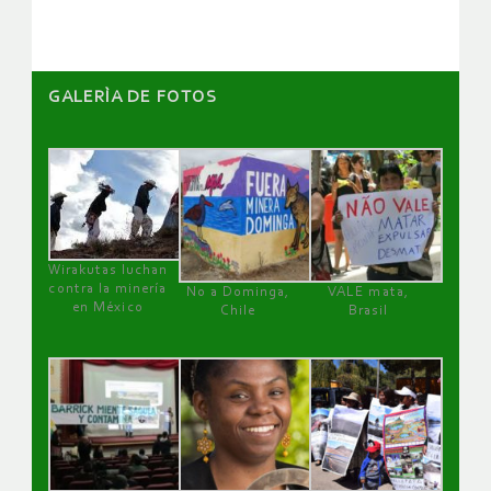
GALERÌA DE FOTOS
Wirakutas luchan
contra la minería
No a Dominga,
VALE mata,
en México
Chile
Brasil