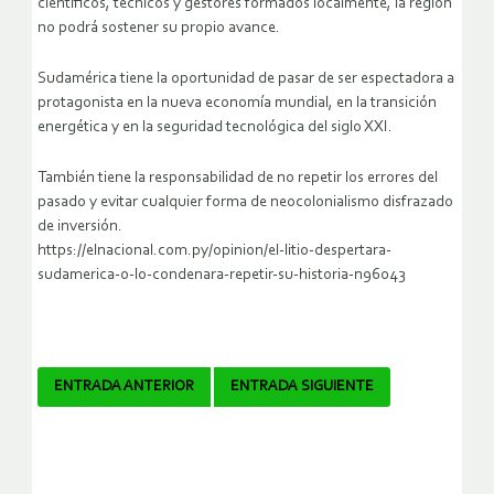
científicos, técnicos y gestores formados localmente, la región
no podrá sostener su propio avance.
Sudamérica tiene la oportunidad de pasar de ser espectadora a
protagonista en la nueva economía mundial, en la transición
energética y en la seguridad tecnológica del siglo XXI.
También tiene la responsabilidad de no repetir los errores del
pasado y evitar cualquier forma de neocolonialismo disfrazado
de inversión.
https://elnacional.com.py/opinion/el-litio-despertara-
sudamerica-o-lo-condenara-repetir-su-historia-n96043
Navegador
ENTRADA ANTERIOR
ENTRADA SIGUIENTE
de
artículos