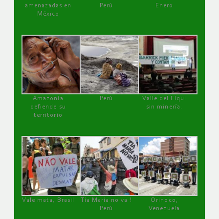
amenazadas en
Perú
Enero
México
Amazonía
Perú
Valle del Elqui
defiende su
sin minería.
territorio
Vale mata, Brasil
Tía María no va !
Orinoco,
Perú
Venezuela