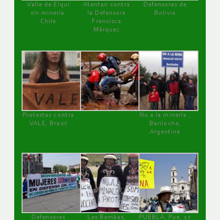
Valle de Elqui
Atentan contra
Defensoras de
sin minería.
la Defensora
Bolivia
Chile
Francisca
Márquez
Protestas contra
No a la minería ,
VALE, Brasil
Bariloche,
Argentina
Defensoras
Las Bambas,
PUEBLA, Pue, 27