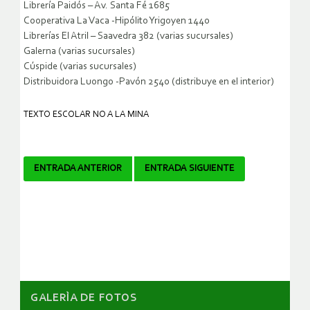
Librería Paidós – Av. Santa Fé 1685
Cooperativa La Vaca -Hipólito Yrigoyen 1440
Librerías El Atril – Saavedra 382 (varias sucursales)
Galerna (varias sucursales)
Cúspide (varias sucursales)
Distribuidora Luongo -Pavón 2540 (distribuye en el interior)
TEXTO ESCOLAR NO A LA MINA
Navegador
ENTRADA ANTERIOR
ENTRADA SIGUIENTE
de
artículos
GALERÌA DE FOTOS