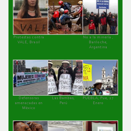
Protestas contra
No a la minería ,
VALE, Brasil
Bariloche,
Argentina
Defensoras
Las Bambas,
PUEBLA, Pue, 27
amenazadas en
Perú
Enero
México