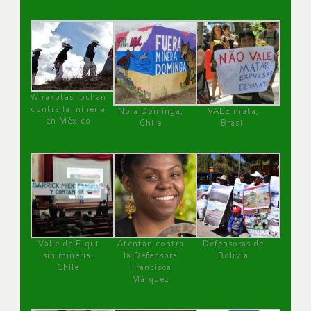
Wirakutas luchan
contra la minería
No a Dominga,
VALE mata,
en México
Chile
Brasil
Valle de Elqui
Atentan contra
Defensoras de
sin minería.
la Defensora
Bolivia
Chile
Francisca
Márquez