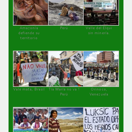
Amazonía
Perú
Valle del Elqui
defiende su
sin minería.
territorio
Vale mata, Brasil
Tía María no va !
Orinoco,
Perú
Venezuela