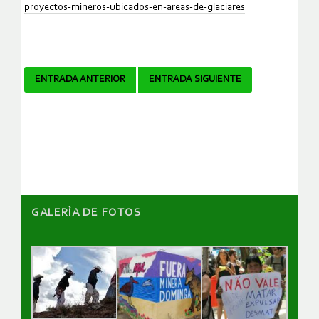
proyectos-mineros-ubicados-en-areas-de-glaciares
Navegador
ENTRADA ANTERIOR
ENTRADA SIGUIENTE
de
artículos
GALERÌA DE FOTOS