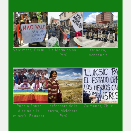
Vale mata, Brasil
Tía María no va !
Orinoco,
Perú
Venezuela
Pueblo Shuar
defensora de la
Caimanes, Chile
dice no a la
tierra, Melchora,
minería, Ecuador
Perú