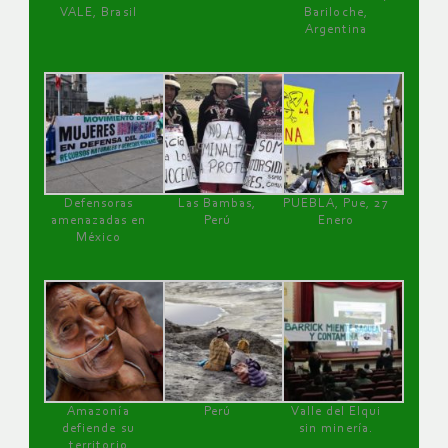
VALE, Brasil
Bariloche,
Argentina
Defensoras
Las Bambas,
PUEBLA, Pue, 27
amenazadas en
Perú
Enero
México
Amazonía
Perú
Valle del Elqui
defiende su
sin minería.
territorio