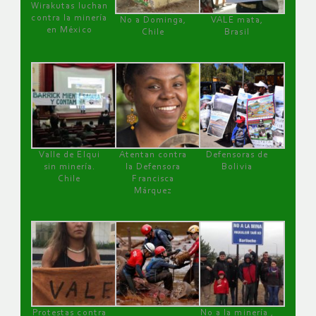
Wirakutas luchan
contra la minería
No a Dominga,
VALE mata,
en México
Chile
Brasil
Valle de Elqui
Atentan contra
Defensoras de
sin minería.
la Defensora
Bolivia
Chile
Francisca
Márquez
Protestas contra
No a la minería ,