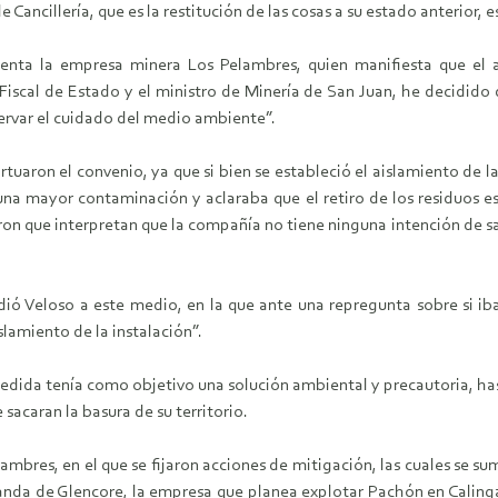
de Cancillería, que es la restitución de las cosas a su estado anterior,
senta la empresa minera Los Pelambres, quien manifiesta que el
 Fiscal de Estado y el ministro de Minería de San Juan, he decidido 
servar el cuidado del medio ambiente”.
virtuaron el convenio, ya que si bien se estableció el aislamiento de
una mayor contaminación y aclaraba que el retiro de los residuos est
ron que interpretan que la compañía no tiene ninguna intención de sac
dió Veloso a este medio, en la que ante una repregunta sobre si iba
lamiento de la instalación”.
dida tenía como objetivo una solución ambiental y precautoria, hasta 
sacaran la basura de su territorio.
ambres, en el que se fijaron acciones de mitigación, las cuales se s
emanda de Glencore, la empresa que planea explotar Pachón en Calin