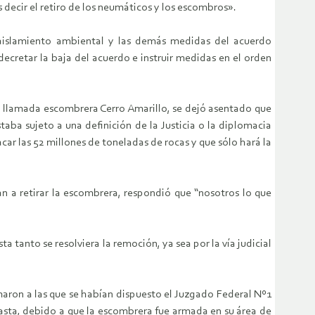
 es decir el retiro de los neumáticos y los escombros».
 aislamiento ambiental y las demás medidas del acuerdo
decretar la baja del acuerdo e instruir medidas en el orden
 la llamada escombrera Cerro Amarillo, se dejó asentado que
aba sujeto a una definición de la Justicia o la diplomacia
ar las 52 millones de toneladas de rocas y que sólo hará la
n a retirar la escombrera, respondió que “nosotros lo que
tanto se resolviera la remoción, ya sea por la vía judicial
umaron a las que se habían dispuesto el Juzgado Federal Nº1
gasta, debido a que la escombrera fue armada en su área de