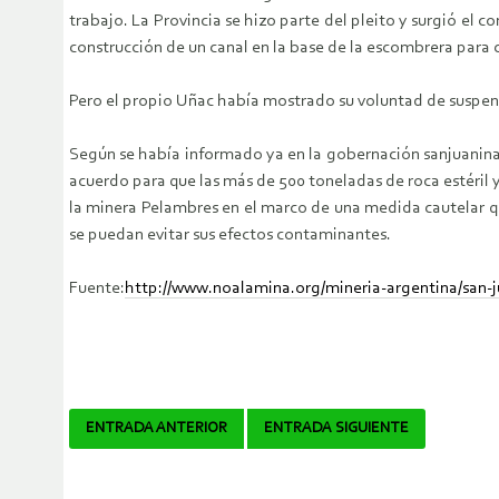
trabajo. La Provincia se hizo parte del pleito y surgió el
construcción de un canal en la base de la escombrera para co
Pero el propio Uñac había mostrado su voluntad de suspend
Según se había informado ya en la gobernación sanjuanina, 
acuerdo para que las más de 500 toneladas de roca estéril
la minera Pelambres en el marco de una medida cautelar qu
se puedan evitar sus efectos contaminantes.
Fuente:
http://www.noalamina.org/mineria-argentina/san-ju
Navegador
ENTRADA ANTERIOR
ENTRADA SIGUIENTE
de