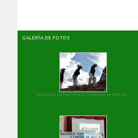
artículos
GALERÌA DE FOTOS
Wirakutas luchan contra la minería en México