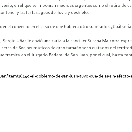
 convenio, en el que se imponían medidas urgentes como el retiro de 
ntener y tratar las aguas de lluvia y deshielo.
er el convenio en el caso de que hubiera otro superador. ¿Cuál sería
Sergio Uñac le envió una carta a la canciller Susana Malcorra expre
 y cerca de 600 neumáticos de gran tamaño sean quitados del territor
e tramita en el Juzgado Federal de San Juan, por el cual, hasta tant
an/item/16440-el-gobierno-de-san-juan-tuvo-que-dejar-sin-efecto-e