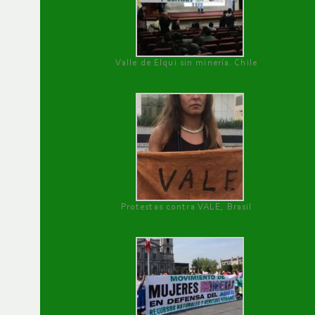
Valle de Elqui sin minería. Chile
Protestas contra VALE, Brasil