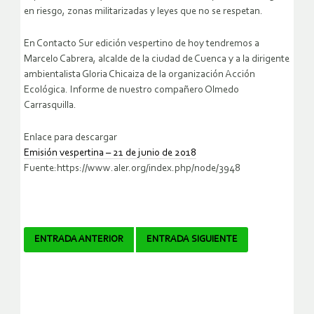
en riesgo, zonas militarizadas y leyes que no se respetan.
En Contacto Sur edición vespertino de hoy tendremos a
Marcelo Cabrera, alcalde de la ciudad de Cuenca y a la dirigente
ambientalista Gloria Chicaiza de la organización Acción
Ecológica. Informe de nuestro compañero Olmedo
Carrasquilla.
Enlace para descargar
Emisión vespertina – 21 de junio de 2018
Fuente:https://www.aler.org/index.php/node/3948
Navegador
ENTRADA ANTERIOR
ENTRADA SIGUIENTE
de
artículos