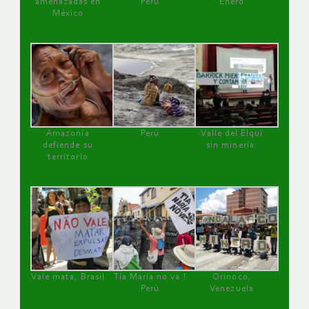
amenazadas en
Perú
Enero
México
Amazonía
Perú
Valle del Elqui
defiende su
sin minería.
territorio
Vale mata, Brasil
Tía María no va !
Orinoco,
Perú
Venezuela