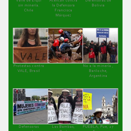
Valle de Elqui
Atentan contra
Defensoras de
sin minería.
la Defensora
Bolivia
Chile
Francisca
Márquez
Protestas contra
No a la minería ,
VALE, Brasil
Bariloche,
Argentina
Defensoras
Las Bambas,
PUEBLA, Pue, 27