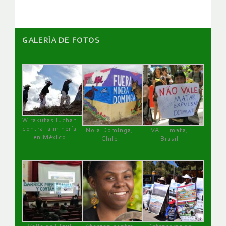
GALERÌA DE FOTOS
Wirakutas luchan
contra la minería
No a Dominga,
VALE mata,
en México
Chile
Brasil