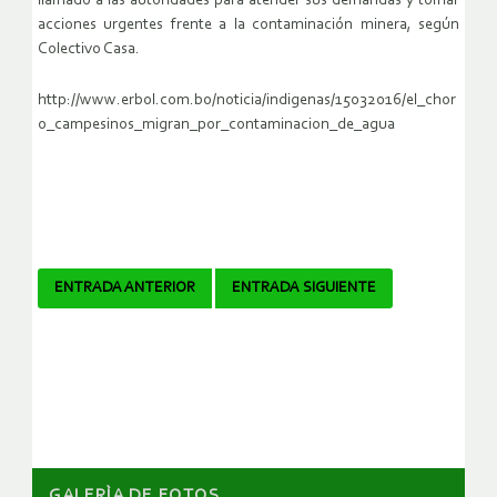
llamado a las autoridades para atender sus demandas y tomar
acciones urgentes frente a la contaminación minera, según
Colectivo Casa.
http://www.erbol.com.bo/noticia/indigenas/15032016/el_chor
o_campesinos_migran_por_contaminacion_de_agua
Navegador
ENTRADA ANTERIOR
ENTRADA SIGUIENTE
de
artículos
GALERÌA DE FOTOS