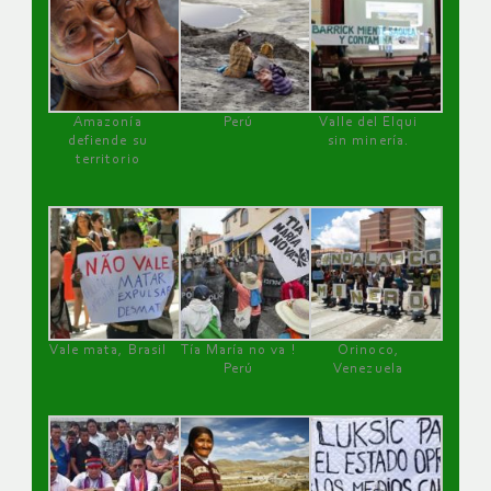
Amazonía
Perú
Valle del Elqui
defiende su
sin minería.
territorio
Vale mata, Brasil
Tía María no va !
Orinoco,
Perú
Venezuela