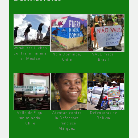
Wirakutas luchan
contra la minería
No a Dominga,
VALE mata,
en México
Chile
Brasil
Valle de Elqui
Atentan contra
Defensoras de
sin minería.
la Defensora
Bolivia
Chile
Francisca
Márquez