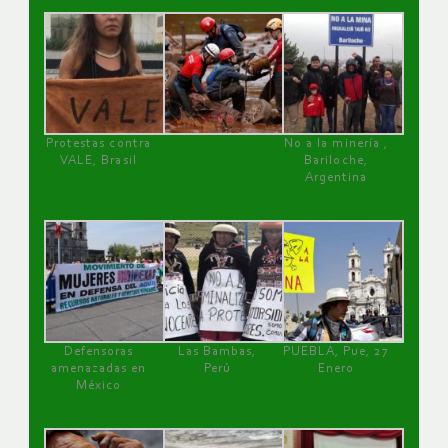
Protestas contra
No a la minería ,
VALE, Brasil
Bariloche,
Argentina
Defensoras
Las Bambas,
PUEBLA, Pue, 27
amenazadas en
Perú
Enero
México