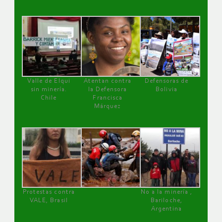
Valle de Elqui
Atentan contra
Defensoras de
sin minería.
la Defensora
Bolivia
Chile
Francisca
Márquez
Protestas contra
No a la minería ,
VALE, Brasil
Bariloche,
Argentina