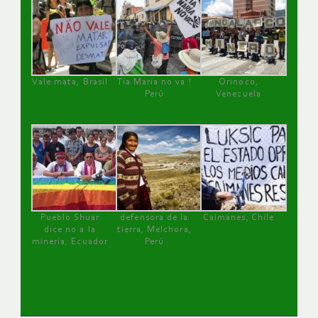
Vale mata, Brasil
Tía María no va !
Orinoco,
Perú
Venezuela
Pueblo Shuar
defensora de la
Caimanes, Chile
dice no a la
tierra, Melchora,
minería, Ecuador
Perú