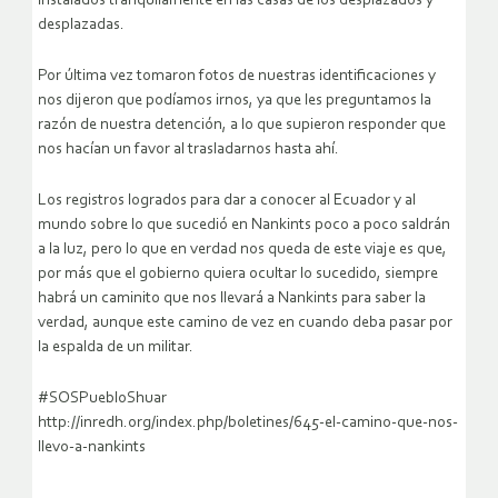
instalados tranquilamente en las casas de los desplazados y
desplazadas.
Por última vez tomaron fotos de nuestras identificaciones y
nos dijeron que podíamos irnos, ya que les preguntamos la
razón de nuestra detención, a lo que supieron responder que
nos hacían un favor al trasladarnos hasta ahí.
Los registros logrados para dar a conocer al Ecuador y al
mundo sobre lo que sucedió en Nankints poco a poco saldrán
a la luz, pero lo que en verdad nos queda de este viaje es que,
por más que el gobierno quiera ocultar lo sucedido, siempre
habrá un caminito que nos llevará a Nankints para saber la
verdad, aunque este camino de vez en cuando deba pasar por
la espalda de un militar.
#SOSPuebloShuar
http://inredh.org/index.php/boletines/645-el-camino-que-nos-
llevo-a-nankints