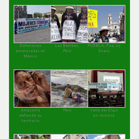
Defensoras
Las Bambas,
PUEBLA, Pue, 27
amenazadas en
Perú
Enero
México
Amazonía
Perú
Valle del Elqui
defiende su
sin minería.
territorio