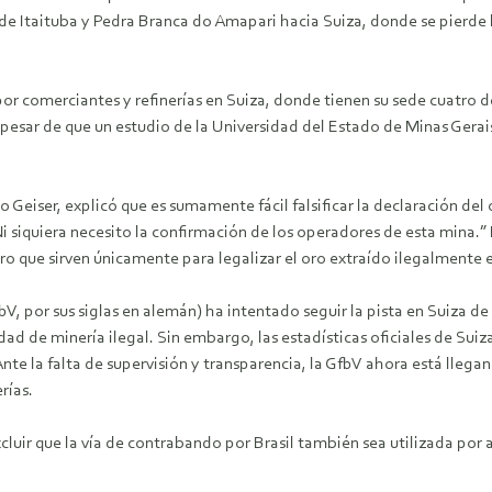
s de Itaituba y Pedra Branca do Amapari hacia Suiza, donde se pierde
or comerciantes y refinerías en Suiza, donde tienen su sede cuatro de
pesar de que un estudio de la Universidad del Estado de Minas Gerais
 Geiser, explicó que es sumamente fácil falsificar la declaración del 
Ni siquiera necesito la confirmación de los operadores de esta mina.
ero que sirven únicamente para legalizar el oro extraído ilegalmente e
 por sus siglas en alemán) ha intentado seguir la pista en Suiza de
ad de minería ilegal. Sin embargo, las estadísticas oficiales de Suiz
 Ante la falta de supervisión y transparencia, la GfbV ahora está lleg
rías.
luir que la vía de contrabando por Brasil también sea utilizada por 