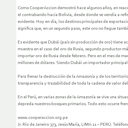
Como CooperAccion demostró hace algunos años, en reacción
el contrabando hacia Bolivia, desde donde se vendía a refine
evidente. Hoy en día, los destinos principales de exportac
significa que, en un segundo paso, este oro no llegue tambié
Es evidente que Dubái (país sin producción de oro) tiene 
muestra en el caso del oro de Rusia, segundo productor más 
importar oro de Rusia desde febrero. Pero en el mes de mar
millones de dólares. Siendo Dubái un importador principal 
Para frenar la destrucción de la Amazonía y de los territori
transparencia y trazabilidad de toda la cadena de valor de
En el Perú, en varias zonas de la Amazonía se vive una situ
depreda nuestros bosques primarios. Todo esto ocurre frent
www.cooperaccion.org.pe
Jr. Río de Janeiro 373, Jesús María, LIMA 11 – PERÚ. Telé