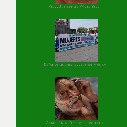
Protestas contra VALE, Brasil
Defensoras amenazadas en México
Amazonía defiende su territorio