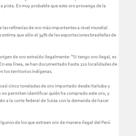
 la pista. Es muy probable que este oro provenga de la
 las refinerías de oro más importantes a nivel mundial.
 estima que sólo el 34% de las exportaciones brasileñas de
origen de oro extraído ilegalmente: “Si tengo oro ilegal, es
” En esa línea, se han documentado hasta 220 localidades de
n los territorios indígenas.
 casi cinco toneladas de oro importado desde Itaituba y
a no permiten identificar quién ha comprado este oro, y
ando a la corte federal de Suiza con la demanda de hacer
algunos de los que extraen oro de manera ilegal del Perú