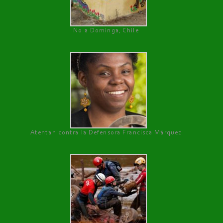
No a Dominga, Chile
Atentan contra la Defensora Francisca Márquez