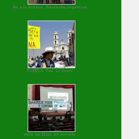
No a la minería , Bariloche, Argentina
PUEBLA, Pue, 27 Enero
Valle del Elqui sin minería.