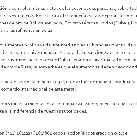
 a controles más estrictos de las autoridades peruanas, sobre todo e
rías extranjeras. En este caso, las refinerías suizas dejaron de compr
iones de oro de Bolivia son India, Emiratos Árabes Unidos (Dubái), 
n a las refinerías en Suiza.
actualmente un rol clave de intermediario en el ‘blanqueamiento’ de 
importante a nivel mundial. A causa de las sanciones, en reacción a la
zo, sus importaciones desde Dubái llegaron al nivel más alto en 6 añ
de oro de Rusia, la sospecha es que el aumento se debe a negocios d
os indígenas por la minería ilegal, urge actuar de manera coordinada 
l comercio internacional de este metal.
ación similar: la minería ilegal continúa avanzando, mientras que nu
e a la indiferencia de nuestras autoridades.
fonos: (511) 4612223 / 4613864 cooperaccion@cooperaccion.org.pe