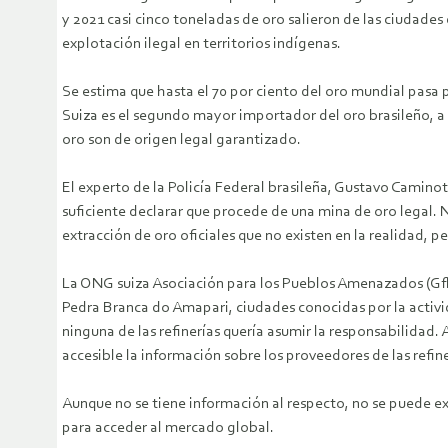
y 2021 casi cinco toneladas de oro salieron de las ciudade
explotación ilegal en territorios indígenas.
Se estima que hasta el 70 por ciento del oro mundial pasa p
Suiza es el segundo mayor importador del oro brasileño, a 
oro son de origen legal garantizado.
El experto de la Policía Federal brasileña, Gustavo Caminoto
suficiente declarar que procede de una mina de oro legal. 
extracción de oro oficiales que no existen en la realidad, p
La ONG suiza Asociación para los Pueblos Amenazados (GfbV,
Pedra Branca do Amapari, ciudades conocidas por la activid
ninguna de las refinerías quería asumir la responsabilidad.
accesible la información sobre los proveedores de las refine
Aunque no se tiene información al respecto, no se puede exc
para acceder al mercado global.