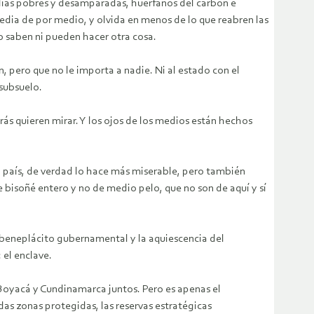
milias pobres y desamparadas, huérfanos del carbón e
edia de por medio, y olvida en menos de lo que reabren las
o saben ni pueden hacer otra cosa.
n, pero que no le importa a nadie. Ni al estado con el
subsuelo.
rás quieren mirar. Y los ojos de los medios están hechos
 país, de verdad lo hace más miserable, pero también
e bisoñé entero y no de medio pelo, que no son de aquí y sí
 beneplácito gubernamental y la aquiescencia del
 el enclave.
Boyacá y Cundinamarca juntos. Pero es apenas el
das zonas protegidas, las reservas estratégicas