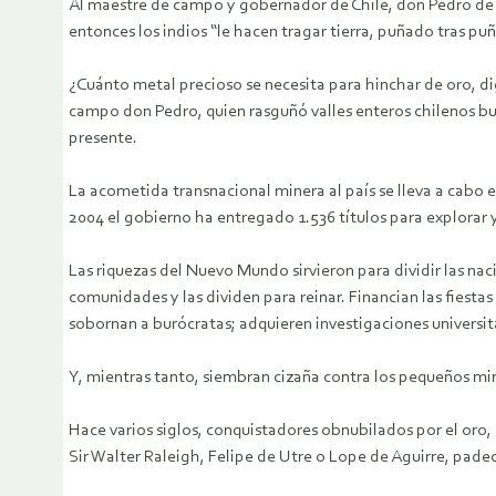
Al maestre de campo y gobernador de Chile, don Pedro de V
entonces los indios “le hacen tragar tierra, puñado tras puñ
¿Cuánto metal precioso se necesita para hinchar de oro,
campo don Pedro, quien rasguñó valles enteros chilenos bus
presente.
La acometida transnacional minera al país se lleva a cabo e
2004 el gobierno ha entregado 1.536 títulos para explorar y
Las riquezas del Nuevo Mundo sirvieron para dividir las nac
comunidades y las dividen para reinar. Financian las fiesta
sobornan a burócratas; adquieren investigaciones universit
Y, mientras tanto, siembran cizaña contra los pequeños mi
Hace varios siglos, conquistadores obnubilados por el oro
Sir Walter Raleigh, Felipe de Utre o Lope de Aguirre, padec