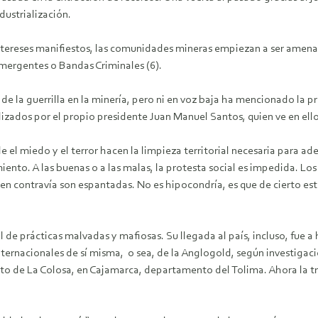
dustrialización.
 intereses manifiestos, las comunidades mineras empiezan a ser amen
mergentes o Bandas Criminales (6).
de la guerrilla en la minería, pero ni en voz baja ha mencionado la pro
izados por el propio presidente Juan Manuel Santos, quien ve en ello
el miedo y el terror hacen la limpieza territorial necesaria para ad
iento. A las buenas o a las malas, la protesta social es impedida. Lo
en contravía son espantadas. No es hipocondría, es que de cierto est
 de prácticas malvadas y mafiosas. Su llegada al país, incluso, fue 
internacionales de sí misma, o sea, de la Anglogold, según investigac
to de La Colosa, en Cajamarca, departamento del Tolima. Ahora la tr