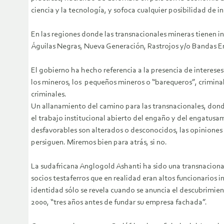
ciencia y la tecnología, y sofoca cualquier posibilidad de in
En las regiones donde las transnacionales mineras tienen
Águilas Negras, Nueva Generación, Rastrojos y/o Bandas E
El gobierno ha hecho referencia a la presencia de intereses 
los mineros, los pequeños mineros o “barequeros”, criminal
criminales.
Un allanamiento del camino para las transnacionales, donde 
el trabajo institucional abierto del engaño y del engatusam
desfavorables son alterados o desconocidos, las opiniones 
persiguen. Miremos bien para atrás, si no.
La sudafricana Anglogold Ashanti ha sido una transnacional
socios testaferros que en realidad eran altos funcionarios 
identidad sólo se revela cuando se anuncia el descubrimien
2000, “tres años antes de fundar su empresa fachada”.