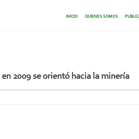
SALTAR AL CONTENIDO.
INICIO
QUIENES SOMOS
PUBLI
 en 2009 se orientó hacia la minería