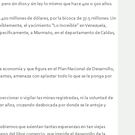
 pero sin dios y sin ley lo mismo que hace 400 o 500 años.
00 millones de dólares, por la bicoca de 37.5 millones. Un
reíblemente, el yacimiento “Lo Increíble” en Venezuela,
específicamente, a Marmato, en el departamento de Caldas,
 economía y que figura en el Plan Nacional de Desarrollo,
izantes, amenaza con aplastar todo lo que se le ponga por
eccionar o vigilar las minas registradas, ni la voluntad de
por años, cruzando desbocada por donde se le antoje y
gobiernos que asientan tantas esperanzas en tan viejas
ego del libre comercio, que impide el desarrollo de la