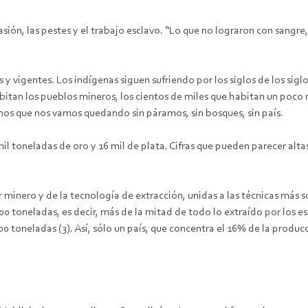
sión, las pestes y el trabajo esclavo. “Lo que no lograron con sangr
y vigentes. Los indígenas siguen sufriendo por los siglos de los siglo
 habitan los pueblos mineros, los cientos de miles que habitan un poc
os que nos vamos quedando sin páramos, sin bosques, sin país.
l toneladas de oro y 16 mil de plata. Cifras que pueden parecer alta
or minero y de la tecnología de extracción, unidas a las técnicas m
0 toneladas, es decir, más de la mitad de todo lo extraído por los esp
0 toneladas (3). Así, sólo un país, que concentra el 16% de la produc