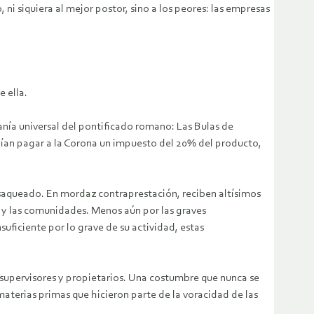
ni siquiera al mejor postor, sino a los peores: las empresas
 ella.
nía universal del pontificado romano: Las Bulas de
ebían pagar a la Corona un impuesto del 20% del producto,
al saqueado. En mordaz contraprestación, reciben altísimos
d y las comunidades. Menos aún por las graves
uficiente por lo grave de su actividad, estas
os supervisores y propietarios. Una costumbre que nunca se
 materias primas que hicieron parte de la voracidad de las