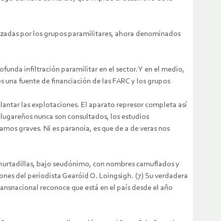
azadas por los grupos paramilitares, ahora denominados
funda infiltración paramilitar en el sector. Y en el medio,
s una fuente de financiación de las FARC y los grupos
elantar las explotaciones. El aparato represor completa así
s lugareños nunca son consultados, los estudios
amos graves. Ni es paranoia, es que de a de veras nos
a hurtadillas, bajo seudónimo, con nombres camuflados y
iones del periodista Gearóid O. Loingsigh. (7) Su verdadera
ansnacional reconoce que está en el país desde el año