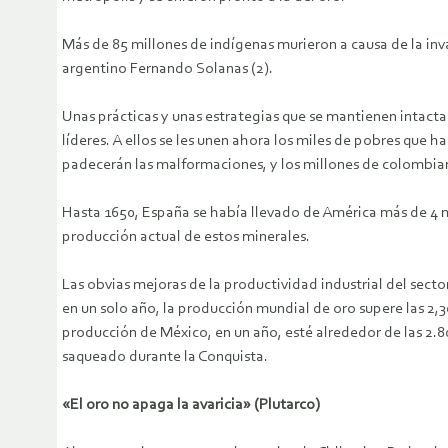
Más de 85 millones de indígenas murieron a causa de la inva
argentino Fernando Solanas (2).
Unas prácticas y unas estrategias que se mantienen intactas 
líderes. A ellos se les unen ahora los miles de pobres que
padecerán las malformaciones, y los millones de colombian
Hasta 1650, España se había llevado de América más de 4 mi
producción actual de estos minerales.
Las obvias mejoras de la productividad industrial del sect
en un solo año, la producción mundial de oro supere las 2,30
producción de México, en un año, esté alrededor de las 2.80
saqueado durante la Conquista.
«El oro no apaga la avaricia» (Plutarco)