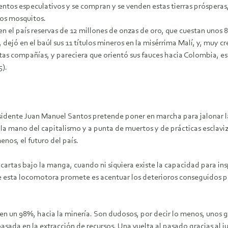
ntos especulativos y se compran y se venden estas tierras prósperas,
los mosquitos.
l país reservas de 12 millones de onzas de oro, que cuestan unos 8.4
 dejó en el baúl sus 11 títulos mineros en la misérrima Malí, y, muy c
tas compañías, y pareciera que orientó sus fauces hacia Colombia, 
5).
esidente Juan Manuel Santos pretende poner en marcha para jalonar la
e la mano del capitalismo y a punta de muertos y de prácticas esclav
enos, el futuro del país.
 cartas bajo la manga, cuando ni siquiera existe la capacidad para insp
que esta locomotora promete es acentuar los deterioros conseguidos 
 en un 98%, hacia la minería. Son dudosos, por decir lo menos, unos 
ada en la extracción de recursos. Una vuelta al pasado gracias al ju