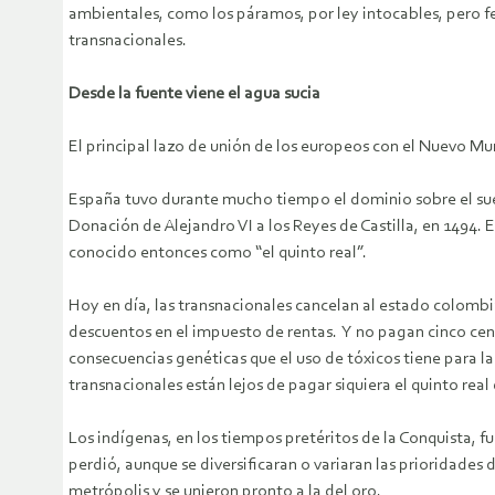
ambientales, como los páramos, por ley intocables, pero fer
transnacionales.
Desde la fuente viene el agua sucia
El principal lazo de unión de los europeos con el Nuevo Mu
España tuvo durante mucho tiempo el dominio sobre el suel
Donación de Alejandro VI a los Reyes de Castilla, en 1494.
conocido entonces como “el quinto real”.
Hoy en día, las transnacionales cancelan al estado colombia
descuentos en el impuesto de rentas. Y no pagan cinco cent
consecuencias genéticas que el uso de tóxicos tiene para la
transnacionales están lejos de pagar siquiera el quinto real
Los indígenas, en los tiempos pretéritos de la Conquista, f
perdió, aunque se diversificaran o variaran las prioridades 
metrópolis y se unieron pronto a la del oro.