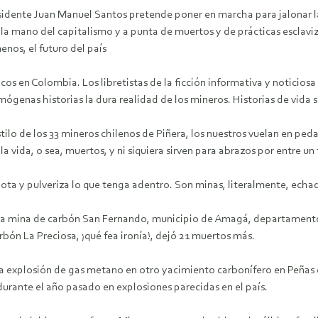
esidente Juan Manuel Santos pretende poner en marcha para jalonar la
e la mano del capitalismo y a punta de muertos y de prácticas esclav
enos, el futuro del país
os en Colombia. Los libretistas de la ficción informativa y noticios
mógenas historias la dura realidad de los mineros. Historias de vid
estilo de los 33 mineros chilenos de Piñera, los nuestros vuelan en ped
 vida, o sea, muertos, y ni siquiera sirven para abrazos por entre un
ta y pulveriza lo que tenga adentro. Son minas, literalmente, echada
 la mina de carbón San Fernando, municipio de Amagá, departamento 
bón La Preciosa, ¡qué fea ironía!, dejó 21 muertos más.
ra explosión de gas metano en otro yacimiento carbonífero en Peña
durante el año pasado en explosiones parecidas en el país.