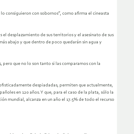
e, lo consiguieron con sobornos”, como afirma el cineasta
s el desplazamiento de sus territorios y el asesinato de sus
o más abajo y que dentro de poco quedarán sin agua y
s, pero que no lo son tanto si las comparamos con la
ás sofisticadamente despiadadas, permiten que actualmente,
añoles en 120 años. Y que, para el caso de la plata, sólo la
ción mundial, alcanza en un año el 17.5% de todo el recurso