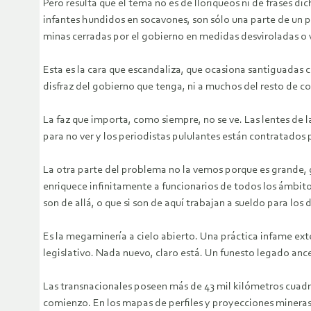
Pero resulta que el tema no es de lloriqueos ni de frases d
infantes hundidos en socavones, son sólo una parte de un p
minas cerradas por el gobierno en medidas desviroladas o v
Esta es la cara que escandaliza, que ocasiona santiguadas co
disfraz del gobierno que tenga, ni a muchos del resto de
La faz que importa, como siempre, no se ve. Las lentes de l
para no ver y los periodistas pululantes están contratados 
La otra parte del problema no la vemos porque es grande,
enriquece infinitamente a funcionarios de todos los ámbitos
son de allá, o que si son de aquí trabajan a sueldo para los d
Es la megaminería a cielo abierto. Una práctica infame ex
legislativo. Nada nuevo, claro está. Un funesto legado ance
Las transnacionales poseen más de 43 mil kilómetros cuad
comienzo. En los mapas de perfiles y proyecciones mineras f