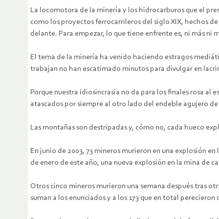
La locomotora de la minería y los hidrocarburos que el pr
como los proyectos ferrocarrileros del siglo XIX, hechos d
delante. Para empezar, lo que tiene enfrente es, ni más ni m
El tema de la minería ha venido haciendo estragos mediátic
trabajan no han escatimado minutos para divulgar en lacri
Porque nuestra idiosincrasia no da para los finales rosa al 
atascados por siempre al otro lado del endeble agujero de la
Las montañas son destripadas y, cómo no, cada hueco explo
En junio de 2003, 73 mineros murieron en una explosión en
de enero de este año, una nueva explosión en la mina de car
Otros cinco mineros murieron una semana después tras ot
suman a los enunciados y a los 173 que en total perecieron 