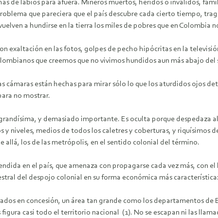
ichas de labios para afuera. Mineros muertos, heridos o inválidos, fa
roblema que pareciera que el país descubre cada cierto tiempo, trag
uelven a hundirse en la tierra los miles de pobres que en Colombia n
n exaltación en las fotos, golpes de pecho hipócritas en la televisió
 colombianos que creemos que no vivimos hundidos aun más abajo del 
as cámaras están hechas para mirar sólo lo que los aturdidos ojos det
para no mostrar.
 grandísima, y demasiado importante. Es oculta porque despedaza al
 y niveles, medios de todos los caletres y coberturas, y riquísimos d
e allá, los de las metrópolis, en el sentido colonial del término.
tendida en el país, que amenaza con propagarse cada vez más, con el
stral del despojo colonial en su forma económica más característica:
rados en concesión, un área tan grande como los departamentos de 
igura casi todo el territorio nacional (1). No se escapan ni las llama