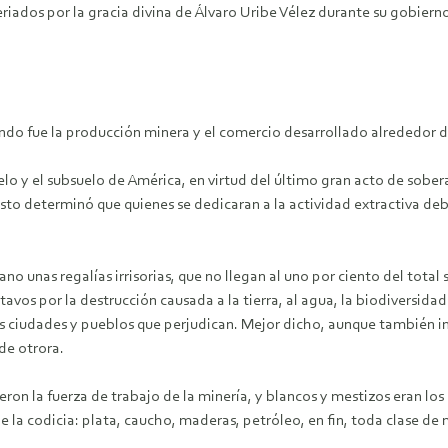
iados por la gracia divina de Álvaro Uribe Vélez durante su gobierno, 
ndo fue la producción minera y el comercio desarrollado alrededor de
o y el subsuelo de América, en virtud del último gran acto de sobera
 Esto determinó que quienes se dedicaran a la actividad extractiva d
no unas regalías irrisorias, que no llegan al uno por ciento del tot
avos por la destrucción causada a la tierra, al agua, la biodiversida
s ciudades y pueblos que perjudican. Mejor dicho, aunque también ins
 de otrora.
ueron la fuerza de trabajo de la minería, y blancos y mestizos eran l
de la codicia: plata, caucho, maderas, petróleo, en fin, toda clase de