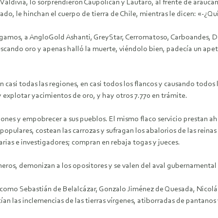
aldivia, lo sorprendieron Caupolicán y Lautaro, al frente de arauc
ado, le hinchan el cuerpo de tierra de Chile, mientras le dicen: «-¿Q
 digamos, a AngloGold Ashanti, GreyStar, Cerromatoso, Carboandes,
cando oro y apenas halló la muerte, viéndolo bien, padecía un apetit
n casi todas las regiones, en casi todos los flancos y causando todos 
 explotar yacimientos de oro, y hay otros 7.770 en trámite.
iones y empobrecer a sus pueblos. El mismo flaco servicio prestan ah
s populares, costean las carrozas y sufragan los abalorios de las rei
arias e investigadores; compran en rebaja togas y jueces.
neros, demonizan a los opositores y se valen del aval gubernamenta
, como Sebastián de Belalcázar, Gonzalo Jiménez de Quesada, Nicolá
ían las inclemencias de las tierras vírgenes, atiborradas de pantanos