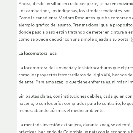
Ahora, desde un sillón en cualquier parte, se hacen movimie
Los campesinos, los indígenas, los afrodescendientes, son 
Como la canadiense Medoro Resources, que ha comprado en e
ejemplo gráfico del asunto. Transnacional que, a propósito,
donde paso a paso están tratando de meter en cintura a es
como se puede deducir con una simple ojeada a su portal (
La locomotora loca
La locomotora de la minería y los hidrocarburos que el pr
como los proyectos ferrocarrileros del siglo XIX, hechos d
delante. Para empezar, lo que tiene enfrente es, ni más ni m
Sin pautas claras, con instituciones débiles, cada quien con
hacerlo, o con los bríos comprados para lo contrario, lo 
menoscabando aún más el medio ambiente.
La mentada inversión extranjera, durante 2009, se orientó,
prácticas, haciendo de Colombia un país con la economía bas