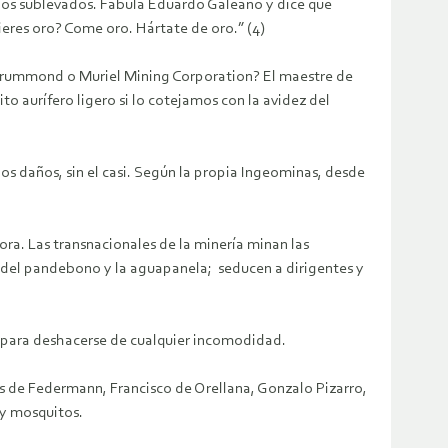
anos sublevados. Fabula Eduardo Galeano y dice que
uieres oro? Come oro. Hártate de oro.” (4)
 Drummond o Muriel Mining Corporation? El maestre de
o aurífero ligero si lo cotejamos con la avidez del
los daños, sin el casi. Según la propia Ingeominas, desde
ora. Las transnacionales de la minería minan las
nas del pandebono y la aguapanela; seducen a dirigentes y
l para deshacerse de cualquier incomodidad.
s de Federmann, Francisco de Orellana, Gonzalo Pizarro,
 y mosquitos.