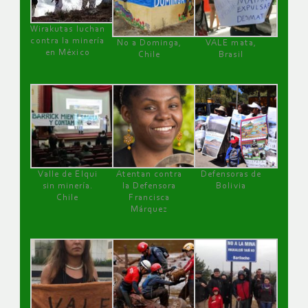
Wirakutas luchan
contra la minería
No a Dominga,
VALE mata,
en México
Chile
Brasil
Valle de Elqui
Atentan contra
Defensoras de
sin minería.
la Defensora
Bolivia
Chile
Francisca
Márquez