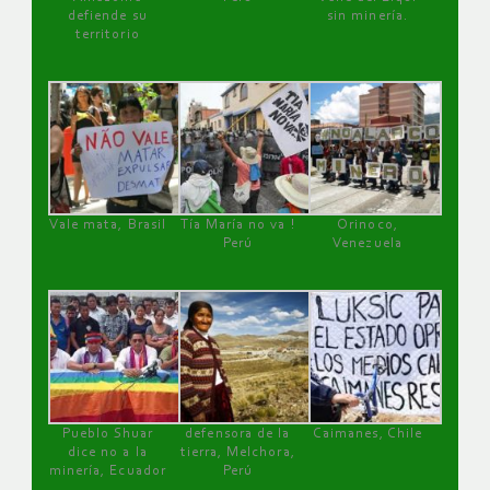
defiende su
sin minería.
territorio
Vale mata, Brasil
Tía María no va !
Orinoco,
Perú
Venezuela
Pueblo Shuar
defensora de la
Caimanes, Chile
dice no a la
tierra, Melchora,
minería, Ecuador
Perú