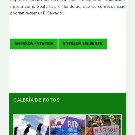
hay otros países vecinos que han aprobado la explotación
minera como Guatemala y Honduras, que las consecuencias
podrían recaer en El Salvador.
Navegador
ENTRADA ANTERIOR
ENTRADA SIGUIENTE
de
artículos
GALERÌA DE FOTOS