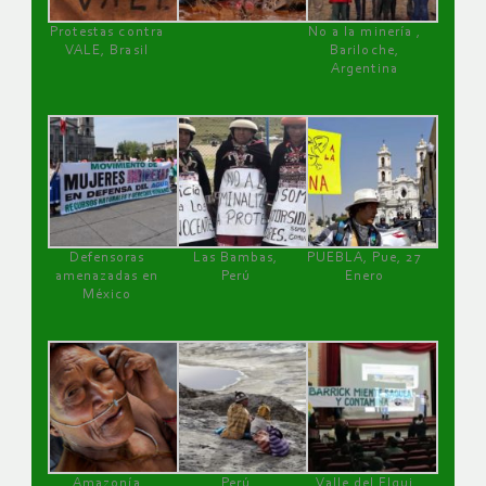
Protestas contra
No a la minería ,
VALE, Brasil
Bariloche,
Argentina
Defensoras
Las Bambas,
PUEBLA, Pue, 27
amenazadas en
Perú
Enero
México
Amazonía
Perú
Valle del Elqui