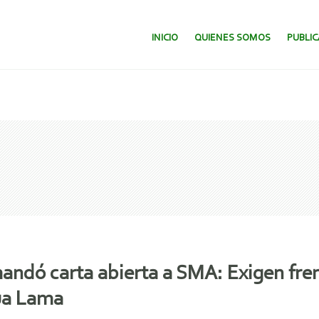
SALTAR AL CONTENIDO.
INICIO
QUIENES SOMOS
PUBLI
ndó carta abierta a SMA: Exigen fren
cua Lama