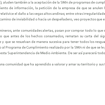
a); aluden también a la aceptación de la SMA de programas de cumpl
ento de información, la petición de la empresa de que se anulen l
elativice el daño a las vegas altos andinas; entre otras irregularid
camino de inviabilidad o hacia un despeñadero, veo proyectos que en
mineros, ante comunidades alertas, pasan por comprar todo lo que s
llo que antes de los hechos consumados, rematan su carta del si
y que se resuelvan de manera sucesiva para tener todos los resgu
azo al Programa de Cumplimiento realizado por la SMA ni de que se le
 esta Superintendencia de Medio Ambiente. De ser así parecerá todo 
una comunidad que ha aprendido a valorar y amar su territorio y sus 