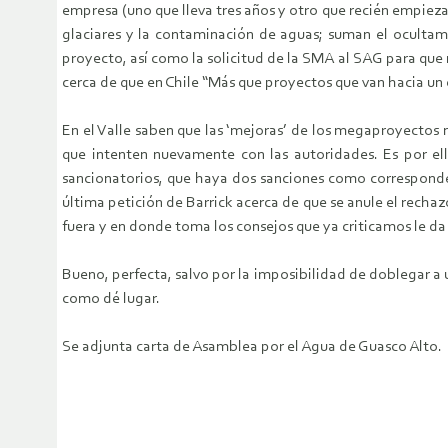
empresa (uno que lleva tres años y otro que recién empiez
glaciares y la contaminación de aguas; suman el ocultami
proyecto, así como la solicitud de la SMA al SAG para que r
cerca de que en Chile “Más que proyectos que van hacia un 
En el Valle saben que las ‘mejoras’ de los megaproyectos 
que intenten nuevamente con las autoridades. Es por e
sancionatorios, que haya dos sanciones como corresponde 
última petición de Barrick acerca de que se anule el rech
fuera y en donde toma los consejos que ya criticamos le da
Bueno, perfecta, salvo por la imposibilidad de doblegar a 
como dé lugar.
Se adjunta carta de Asamblea por el Agua de Guasco Alto.