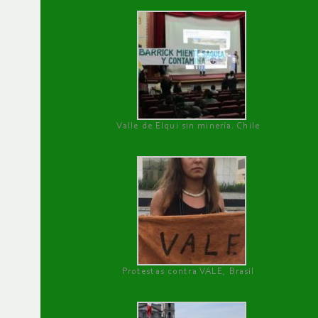
Valle de Elqui sin minería. Chile
Protestas contra VALE, Brasil