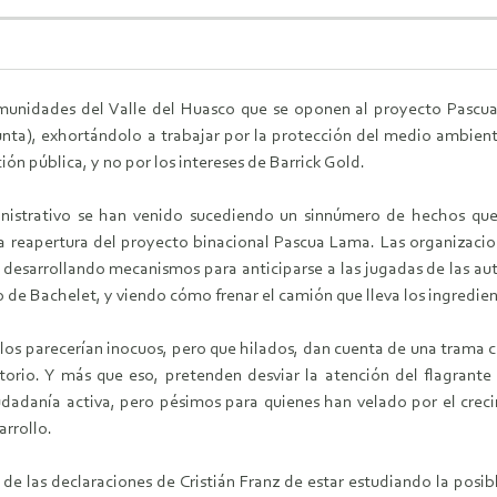
omunidades del Valle del Huasco que se oponen al proyecto Pascua
ta), exhortándolo a trabajar por la protección del medio ambiente
ión pública, y no por los intereses de Barrick Gold.
inistrativo se han venido sucediendo un sinnúmero de hechos que 
: la reapertura del proyecto binacional Pascua Lama. Las organizaci
n desarrollando mecanismos para anticiparse a las jugadas de las 
 o de Bachelet, y viendo cómo frenar el camión que lleva los ingredien
solos parecerían inocuos, pero que hilados, dan cuenta de una trama c
torio. Y más que eso, pretenden desviar la atención del flagrant
udadanía activa, pero pésimos para quienes han velado por el crec
arrollo.
 de las declaraciones de Cristián Franz de estar estudiando la posi