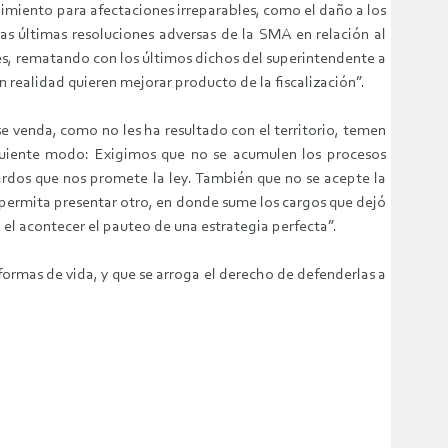
imiento para afectaciones irreparables, como el daño a los
as últimas resoluciones adversas de la SMA en relación al
ades, rematando con los últimos dichos del superintendente a
 realidad quieren mejorar producto de la fiscalización”.
e venda, como no les ha resultado con el territorio, temen
guiente modo: Exigimos que no se acumulen los procesos
ardos que nos promete la ley. También que no se acepte la
 permita presentar otro, en donde sume los cargos que dejó
el acontecer el pauteo de una estrategia perfecta”.
formas de vida, y que se arroga el derecho de defenderlas a