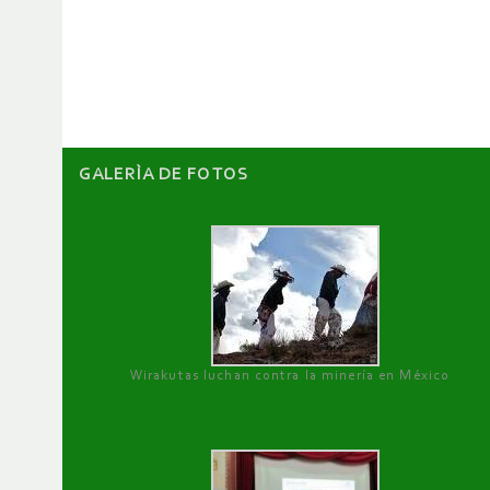
de
artículos
GALERÌA DE FOTOS
Wirakutas luchan contra la minería en México