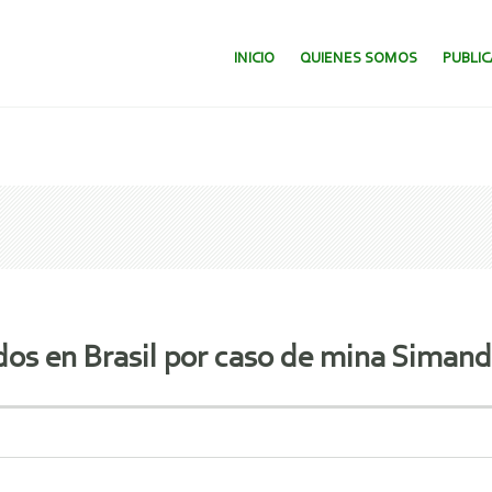
SALTAR AL CONTENIDO.
INICIO
QUIENES SOMOS
PUBLI
ados en Brasil por caso de mina Siman