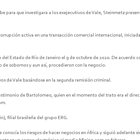
ube para que investigara a los exejecutivos de Vale, Steinmetz present
orrupción activa en una transacción comercial internacional, iniciada 
o del Estado de Río de Janeiro el 9 de octubre de 2020. De acuerdo c
 de sobornos y aun así, procedieron con la negocio.
tivos de Vale basándose en la segunda remisión criminal.
stimonio de Bartolomeo, quien en el momento del trato era el directo
am.
, filial brasileña del grupo ERG.
e conocía los riesgos de hacer negocios en África y siguió adelante s