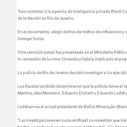
Tras contratar a la agencia de inteligencia privada Black C
de la Nación en Río de Janeiro.
En el documento, alegó delitos de tráfico de influencias y c
George Soros.
Otra remisión penal fue presentada en el Ministerio Públic
la concesión de la mina Simandou habría implicado el pago
La policía de Río de Janeiro decidió investigar a los ejecu
Los fiscales también determinaron que la policía tome el te
Martins, Alex Monteiro, Eduardo Etchart y Eduardo Ledsh
Ledsham es el actual presidente de Bahia Mineração (Bamin)
“Las investigaciones en curso en Brasil ya muestran que Val