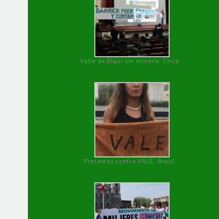
Valle de Elqui sin minería. Chile
Protestas contra VALE, Brasil