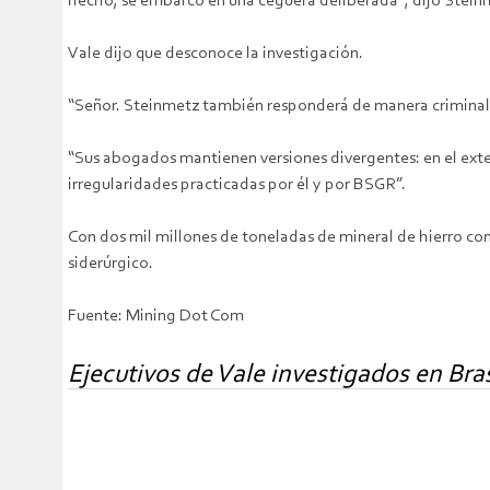
hecho, se embarcó en una ceguera deliberada”, dijo Stein
Vale dijo que desconoce la investigación.
“Señor. Steinmetz también responderá de manera criminal 
“Sus abogados mantienen versiones divergentes: en el exteri
irregularidades practicadas por él y por BSGR”.
Con dos mil millones de toneladas de mineral de hierro con
siderúrgico.
Fuente: Mining Dot Com
Ejecutivos de Vale investigados en Br