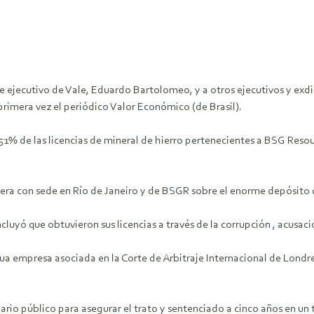
ente ejecutivo de Vale, Eduardo Bartolomeo, y a otros ejecutivos y ex
imera vez el periódico Valor Económico (de Brasil).
1% de las licencias de mineral de hierro pertenecientes a BSG Resou
era con sede en Río de Janeiro y de BSGR sobre el enorme depósito d
ncluyó que obtuvieron sus licencias a través de la corrupción , acus
a empresa asociada en la Corte de Arbitraje Internacional de Londres
rio público para asegurar el trato y sentenciado a cinco años en un 