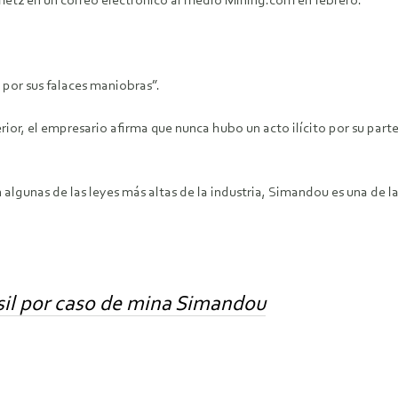
metz en un correo electrónico al medio Mining.com en febrero.
por sus falaces maniobras”.
or, el empresario afirma que nunca hubo un acto ilícito por su parte,
 algunas de las leyes más altas de la industria, Simandou es una de l
asil por caso de mina Simandou