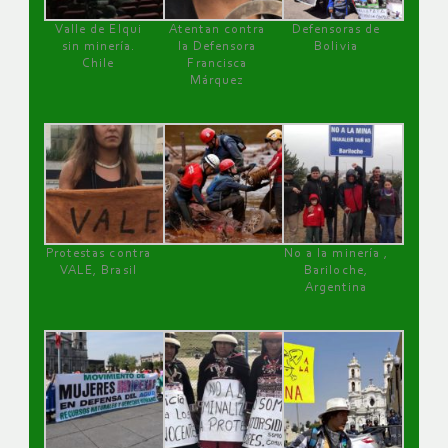
Valle de Elqui
Atentan contra
Defensoras de
sin minería.
la Defensora
Bolivia
Chile
Francisca
Márquez
Protestas contra
No a la minería ,
VALE, Brasil
Bariloche,
Argentina