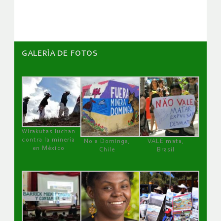
artículos
GALERÌA DE FOTOS
Wirakutas luchan
contra la minería
No a Dominga,
VALE mata,
en México
Chile
Brasil