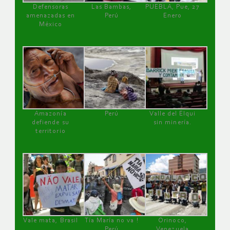
Defensoras
Las Bambas,
PUEBLA, Pue, 27
amenazadas en
Perú
Enero
México
Amazonía
Perú
Valle del Elqui
defiende su
sin minería.
territorio
Vale mata, Brasil
Tía María no va !
Orinoco,
Perú
Venezuela