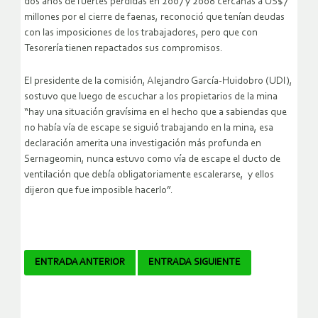
dos años de fuertes pérdidas en 2007 y 2008 cercanas a US$7
millones por el cierre de faenas, reconoció que tenían deudas
con las imposiciones de los trabajadores, pero que con
Tesorería tienen repactados sus compromisos.
El presidente de la comisión, Alejandro García-Huidobro (UDI),
sostuvo que luego de escuchar a los propietarios de la mina
“hay una situación gravísima en el hecho que a sabiendas que
no había vía de escape se siguió trabajando en la mina, esa
declaración amerita una investigación más profunda en
Sernageomin, nunca estuvo como vía de escape el ducto de
ventilación que debía obligatoriamente escalerarse, y ellos
dijeron que fue imposible hacerlo”.
Navegador
ENTRADA ANTERIOR
ENTRADA SIGUIENTE
de