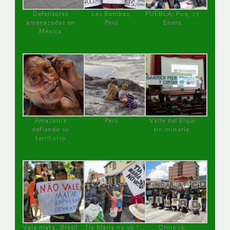
Defensoras
Las Bambas,
PUEBLA, Pue, 27
amenazadas en
Perú
Enero
México
Amazonía
Perú
Valle del Elqui
defiende su
sin minería.
territorio
Vale mata, Brasil
Tía María no va !
Orinoco,