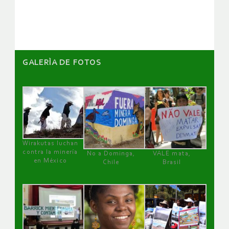
artículos
GALERÌA DE FOTOS
Wirakutas luchan
contra la minería
No a Dominga,
VALE mata,
en México
Chile
Brasil