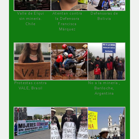
Valle de Elqui
Atentan contra
Defensoras de
sin minería.
la Defensora
Bolivia
Chile
Francisca
Márquez
Protestas contra
No a la minería ,
VALE, Brasil
Bariloche,
Argentina