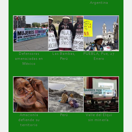
Argentina
Defensoras
Las Bambas,
PUEBLA, Pue, 27
amenazadas en
Perú
Enero
México
Amazonía
Perú
Valle del Elqui
defiende su
sin minería.
territorio