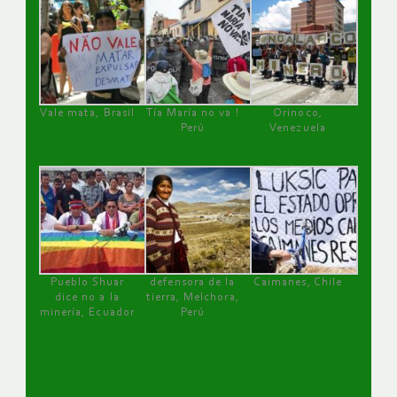
Vale mata, Brasil
Tía María no va !
Orinoco,
Perú
Venezuela
Pueblo Shuar
defensora de la
Caimanes, Chile
dice no a la
tierra, Melchora,
minería, Ecuador
Perú