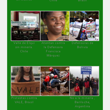
Chile
Brasil
Valle de Elqui
Atentan contra
Defensoras de
sin minería.
la Defensora
Bolivia
Chile
Francisca
Márquez
Protestas contra
No a la minería ,
VALE, Brasil
Bariloche,
Argentina