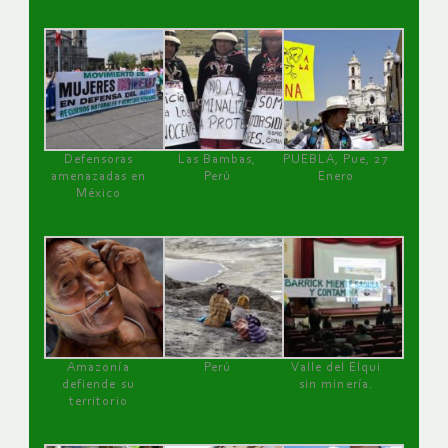
Defensoras
Las Bambas,
PUEBLA, Pue, 27
amenazadas en
Perú
Enero
México
Amazonía
Perú
Valle del Elqui
defiende su
sin minería.
territorio