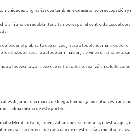
 comunidades originarias que también expresaron su preocupación y 
chó al ritmo de redoblantes y tambores por el centro de Esquel dura
ada.
defender el plebiscito que en 2003 frustró los planes mineros por el
los chubutenses a la autodeterminación, a vivir en un ambiente sano
o a los vecinos, a la vez que entre todos se realizó un saludo comuni
 calles dejamos una marca de fuego. Fuimos 3.000 entonces, cantan
omo el alma misma de este pueblo.
llamaba Meridian Gold, amenazaban nuestra montaña, nuestra agua, n
taminara el acontecer de cada uno de nuestros días, mientras estuvo