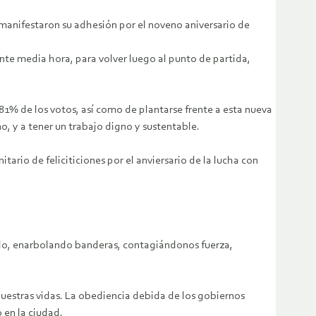
manifestaron su adhesión por el noveno aniversario de
nte media hora, para volver luego al punto de partida,
 81% de los votos, así como de plantarse frente a esta nueva
, y a tener un trabajo digno y sustentable.
tario de feliciticiones por el anviersario de la lucha con
do, enarbolando banderas, contagiándonos fuerza,
uestras vidas. La obediencia debida de los gobiernos
 en la ciudad.