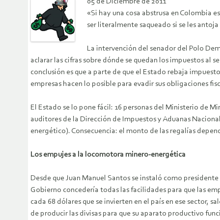
05 de Diciembre de 2011
«Si hay una cosa abstrusa en Colombia es 
ser literalmente saqueado si se les antoja
La intervención del senador del Polo De
aclarar las cifras sobre dónde se quedan los impuestos al 
conclusión es que a parte de que el Estado rebaja impuestos
empresas hacen lo posible para evadir sus obligaciones fisc
El Estado se lo pone fácil: 16 personas del Ministerio de M
auditores de la Dirección de Impuestos y Aduanas Nacionale
energético). Consecuencia: el monto de las regalías depend
Los empujes a la locomotora minero-energética
Desde que Juan Manuel Santos se instaló como presidente 
Gobierno concedería todas las facilidades para que las emp
cada 68 dólares que se invierten en el país en ese sector,
de producir las divisas para que su aparato productivo func