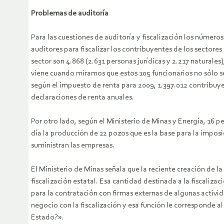
Problemas de auditoría
Para las cuestiones de auditoría y fiscalización los númer
auditores para fiscalizar los contribuyentes de los sectore
sector son 4.868 (2.631 personas jurídicas y 2.217 naturales
viene cuando miramos que estos 105 funcionarios no sólo se 
según el impuesto de renta para 2009, 1.397.012 contribuyen
declaraciones de renta anuales.
Por otro lado, según el Ministerio de Minas y Energía, 16 p
día la producción de 22 pozos que es la base para la imposi
suministran las empresas.
El Ministerio de Minas señala que la reciente creación de la
fiscalización estatal. Esa cantidad destinada a la fiscaliz
para la contratación con firmas externas de algunas activid
negocio con la fiscalización y esa función le corresponde a
Estado?».