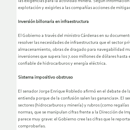
las exigencias para la actividad minera. Según información
explotación y exigirles a las compañías acciones de mitiga
Inversión billonaria en infraestructura
El Gobierno a través del ministro Cárdenas en su documento
resolver las necesidades de infraestructura que el sector p
almacenamiento, obras de dragado para navegabilidad marít
inversiones que supera los 7.000 millones de dólares hasta 
confiable de hidrocarburos y energía eléctrica.
Sistema impositivo obstruso
El senador Jorge Enrique Robledo afirmó en el debate de l
entienda porque de la confusión salen las ganancias». El 
sectores (hidrocarburos y minería) y rubros (como regalías
normas, que se manipulan cifras frente a la Dirección de I
parece muy grave: el Gobierno cree las cifras que le repor
comprobarlas.