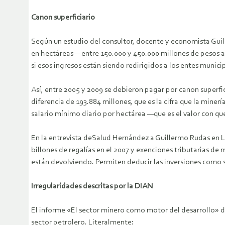
Canon superficiario
Según un estudio del consultor, docente y economista Gui
en hectáreas— entre 150.000 y 450.000 millones de pesos a
si esos ingresos están siendo redirigidos a los entes munic
Así, entre 2005 y 2009 se debieron pagar por canon super
diferencia de 193.884 millones, que es la cifra que la min
salario mínimo diario por hectárea —que es el valor con qu
En la entrevista deSalud Hernández a Guillermo Rudas en La R
billones de regalías en el 2007 y exenciones tributarias de me
están devolviendo. Permiten deducir las inversiones como s
Irregularidades descritas por la DIAN
El informe «El sector minero como motor del desarrollo» d
sector petrolero. Literalmente: