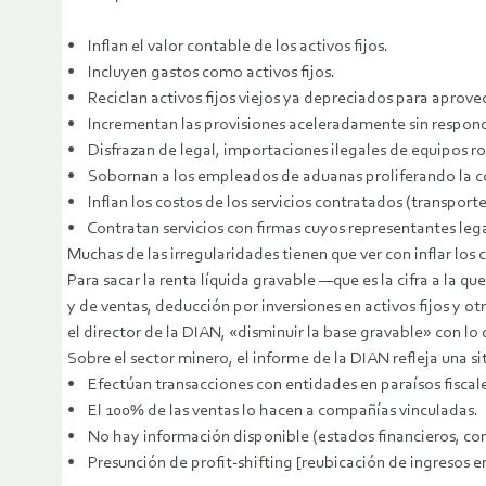
• Inflan el valor contable de los activos fijos.
• Incluyen gastos como activos fijos.
• Reciclan activos fijos viejos ya depreciados para aprove
• Incrementan las provisiones aceleradamente sin responder
• Disfrazan de legal, importaciones ilegales de equipos r
• Sobornan a los empleados de aduanas proliferando la cor
• Inflan los costos de los servicios contratados (transporte,
• Contratan servicios con firmas cuyos representantes le
Muchas de las irregularidades tienen que ver con inflar los 
Para sacar la renta líquida gravable —que es la cifra a la qu
y de ventas, deducción por inversiones en activos fijos y ot
el director de la DIAN, «disminuir la base gravable» con lo
Sobre el sector minero, el informe de la DIAN refleja una s
• Efectúan transacciones con entidades en paraísos fiscale
• El 100% de las ventas lo hacen a compañías vinculadas.
• No hay información disponible (estados financieros, co
• Presunción de profit-shifting [reubicación de ingresos e