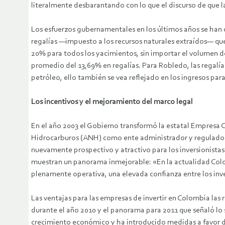
literalmente desbarantando con lo que el discurso de que la 
Los esfuerzos gubernamentales en los últimos años se han de
regalías —impuesto a los recursos naturales extraídos— qu
20% para todos los yacimientos, sin importar el volumen de
promedio del 13,69% en regalías. Para Robledo, las regalí
petróleo, ello también se vea reflejado en los ingresos para
Los incentivos y el mejoramiento del marco legal
En el año 2003 el Gobierno transformó la estatal Empresa C
Hidrocarburos (ANH) como ente administrador y regulador 
nuevamente prospectivo y atractivo para los inversionistas
muestran un panorama inmejorable: «En la actualidad Colom
plenamente operativa, una elevada confianza entre los inve
Las ventajas para las empresas de invertir en Colombia las 
durante el año 2010 y el panorama para 2011 que señaló lo
crecimiento económico y ha introducido medidas a favor de 