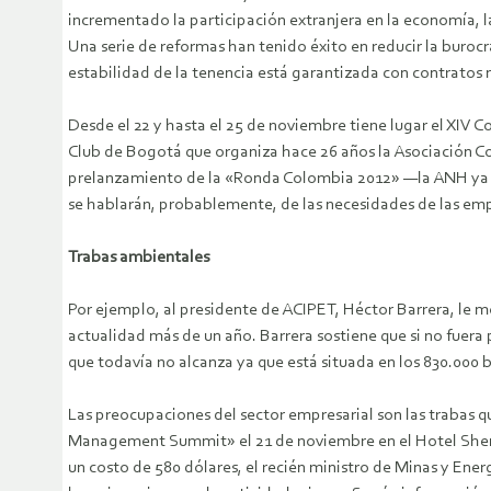
incrementado la participación extranjera en la economía, l
Una serie de reformas han tenido éxito en reducir la burocr
estabilidad de la tenencia está garantizada con contrato
Desde el 22 y hasta el 25 de noviembre tiene lugar el XIV
Club de Bogotá que organiza hace 26 años la Asociación Col
prelanzamiento de la «Ronda Colombia 2012» —la ANH ya c
se hablarán, probablemente, de las necesidades de las emp
Trabas ambientales
Por ejemplo, al presidente de ACIPET, Héctor Barrera, le m
actualidad más de un año. Barrera sostiene que si no fuera
que todavía no alcanza ya que está situada en los 830.000 b
Las preocupaciones del sector empresarial son las trabas qu
Management Summit» el 21 de noviembre en el Hotel Sherato
un costo de 580 dólares, el recién ministro de Minas y Ene