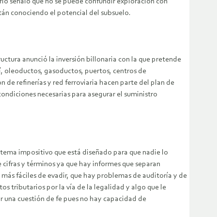
ario señaló que no se puede confundir exploración con
tán conociendo el potencial del subsuelo.
ctura anunció la inversión billonaria con la que pretende
sí, oleoductos, gasoductos, puertos, centros de
e refinerías y red ferroviaria hacen parte del plan de
 condiciones necesarias para asegurar el suministro
istema impositivo que está diseñado para que nadie lo
 cifras y términos ya que hay informes que separan
 más fáciles de evadir, que hay problemas de auditoría y de
 tributarios por la vía de la legalidad y algo que le
or una cuestión de fe pues no hay capacidad de