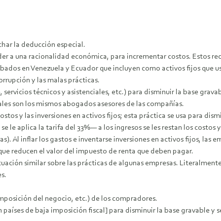
char la deducción especial.
 a una racionalidad económica, para incrementar costos. Estos recur
obados en Venezuela y Ecuador que incluyen como activos fijos que us
rupción y las malas prácticas.
 servicios técnicos y asistenciales, etc.) para disminuir la base grava
gales son los mismos abogados asesores de las compañías.
costos y las inversiones en activos fijos; esta práctica se usa para d
e se le aplica la tarifa del 33%— a los ingresos se les restan los cost
ras). Al inflar los gastos e inventarse inversiones en activos fijos, l
 que reducen el valor del impuesto de renta que deben pagar.
ituación similar sobre las prácticas de algunas empresas. Literalmente
s.
mposición del negocio, etc.) de los compradores.
n países de baja imposición fiscal] para disminuir la base gravable y