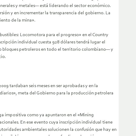
minerales y metales— está liderando el sector económico.
ersión y en incrementar la transparencia del gobierno. La
iento de la mina».
mbustibles: Locomotora para el progreso» en el Country
ripción individual cuesta 928 dólares tendrá lugar el
bloques petroleros en todo el territorio colombiano— y
io.
2009 tardaban seis meses en ser aprobadas y en la
 diarios», meta del Gobierno para la producción petrolera
carga impositiva como ya apuntaron en el «Mining
onales. En ese evento cuya inscripción individual tiene
 autoridades ambientales solucionen la confusión que hay en