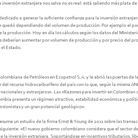
inversión extranjera nos salva no es real: está saliendo más plata de 
dicado a generar la suficiente confianza para la inversión extranjera.
e quedó dependiendo del volumen de producción. Por ejemplo el porce
 la producción. Hoy en día los cálculos según los datos del Minister
as deberían aumentar por volumen de producción y por precio del pro
 el Estado.
olombiana de Petróleos en Ecopetrol S.A. y le abrió las puertas de l
del recurso hidrocarburífero del país con lo que, según la misma A
 nacionales y extranjeros». Las «Razones para invertir en Colombia» 
bia presenta un régimen atractivo, estabilidad económica y polític
rsionistas y un gran potencial geológico».
resume un estudio de la firma Ernst & Young de 2011 sobre las transa
 siguiente: «El nuevo gobierno colombiano considera que el sector d
la inversión extranjera. Soportándose en incentivos tributarios, lib