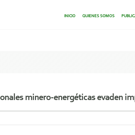
SALTAR AL CONTENIDO.
INICIO
QUIENES SOMOS
PUBLI
onales minero-energéticas evaden im