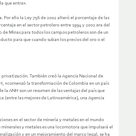
la que entra».
 Por ello la Ley 756 de 2002 alteró el porcentaje de las
ntaje en el sector petrolero entre 1994 y 2002 era del
io de Minas para todos los campos petroleros son de un
ducto para que cuando suban los precios del oro o el
a privatización. También creó la Agencia Nacional de
NH, «comenzó la transformación de Colombia en un país
de la ANH son un resumen de las ventajas del país que
a (entre las mejores de Latinoamérica), una Agencia
cciones en el sector de minería y metales en el mundo
e minerales y metales es una locomotora que impulsará el
eralización y en un mejoramiento del marco legal, se ha