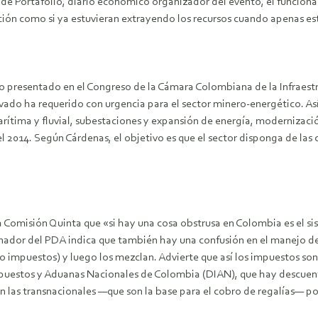
 de Portafolio, diario económico organizador del evento, el funcion
ción como si ya estuvieran extrayendo los recursos cuando apenas es
 presentado en el Congreso de la Cámara Colombiana de la Infraestru
rivado ha requerido con urgencia para el sector minero-energético. A
ima y fluvial, subestaciones y expansión de energía, modernización d
el 2014. Según Cárdenas, el objetivo es que el sector disponga de las
a Comisión Quinta que «si hay una cosa obstrusa en Colombia es el s
senador del PDA indica que también hay una confusión en el manejo de
 o impuestos) y luego los mezclan. Advierte que así los impuestos son
mpuestos y Aduanas Nacionales de Colombia (DIAN), que hay descuentos
tan las transnacionales —que son la base para el cobro de regalías— p