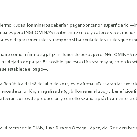
llermo Rudas, los mineros deberían pagar por canon superficiario —
nuales pero INGEOMINAS recibe entre cinco y catorce veces menos po
ipales o departamentales y tampoco si ha anulado los títulos que oto
ficiario como mínimo 293.832 millones de pesos pero INGEOMINAS re
ería ha dejado de pagar. Es posible que esta cifra sea mayor, como l
e se establece el pago—.
epública del 18 de julio de 2011, éste afirma: «Disparan las exencione
nos de un billón, a regalías de 6,5 billones en el 2009 y beneficios fi
i fueran costos de producción y con ello se anula prácticamente la o
el director de la DIAN, Juan Ricardo Ortega López, del 6 de octubre 