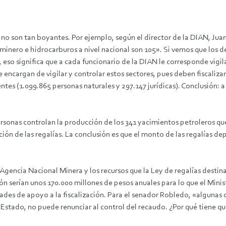
os no son tan boyantes. Por ejemplo, según el director de la DIAN, J
s minero e hidrocarburos a nivel nacional son 105». Si vemos que los 
), eso significa que a cada funcionario de la DIAN le corresponde vig
encargan de vigilar y controlar estos sectores, pues deben fiscaliza
tes (1.099.865 personas naturales y 297.147 jurídicas). Conclusión: a
ersonas controlan la producción de los 341 yacimientos petroleros que
ción de las regalías. La conclusión es que el monto de las regalías 
 Agencia Nacional Minera y los recursos que la Ley de regalías destin
ación serían unos 170.000 millones de pesos anuales para lo que el Min
ades de apoyo a la fiscalización. Para el senador Robledo, «algunas 
l Estado, no puede renunciar al control del recaudo. ¿Por qué tiene q