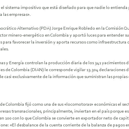
el sistema impositivo que está diseñado para que nadie lo entienda p
 a las empresas».
mocrático Alternativo (PDA) Jorge Enrique Robledo en la Comisión Q
sector minero-energético en Colombia y aportó luces para entender su
 para favorecer la inversión y aporta recursos como infraestructura 
ales.
inas y Energía controlan la producción diaria de los 341 yacimientos d
s de Colombia (DIAN) le corresponde vigilar 13.304 declaraciones de 
e casi exclusivamente de la información que suministran las propias
de Colombia fijó como una de sus «locomotoras» económicas el sect
resas transnacionales, principalmente, inviertan en el país porque e
 salen 100 con lo que Colombia se convierte en exportador neto de cap
ione: «El desbalance de la cuenta corriente de la balanza de pagos en 