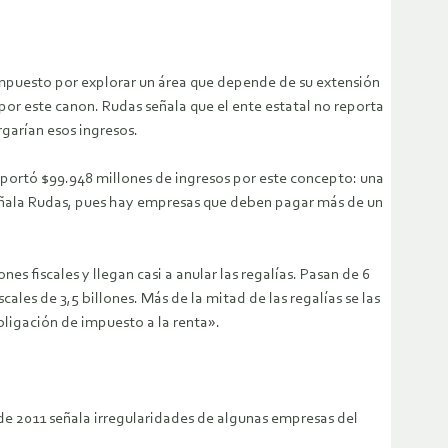
impuesto por explorar un área que depende de su extensión
r este canon. Rudas señala que el ente estatal no reporta
rgarían esos ingresos.
portó $99.948 millones de ingresos por este concepto: una
o señala Rudas, pues hay empresas que deben pagar más de un
s fiscales y llegan casi a anular las regalías. Pasan de 6
scales de 3,5 billones. Más de la mitad de las regalías se las
bligación de impuesto a la renta».
de 2011 señala irregularidades de algunas empresas del