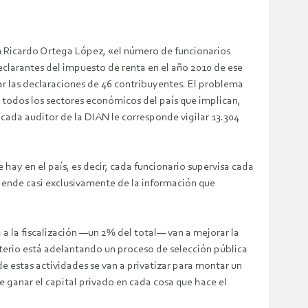
uan Ricardo Ortega López, «el número de funcionarios
declarantes del impuesto de renta en el año 2010 de ese
ilar las declaraciones de 46 contribuyentes. El problema
r todos los sectores económicos del país que implican,
 cada auditor de la DIAN le corresponde vigilar 13.304
 hay en el país, es decir, cada funcionario supervisa cada
depende casi exclusivamente de la información que
a a la fiscalización —un 2% del total— van a mejorar la
isterio está adelantando un proceso de selección pública
de estas actividades se van a privatizar para montar un
ue ganar el capital privado en cada cosa que hace el