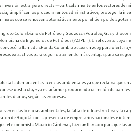
a inversión extranjera directa —particularmente en los sectores de 
acia, simplificar los procedimientos administrativos, proteger la inv
s mineros que se renuevan automáticamente por el tiempo de agotam
 Congreso Colombiano de Petróleo y Gas 2011 «Petróleo, Gas y Bioco
ombiana de Ingenieros de Petróleos (ACIPET). En el evento cuya insc
onvocó la llamada «Ronda Colombia 2010» en 2009 para ofertar 170 
resas extractivas para seguir obteniendo más ventajas para su negoc
olesta la demora en las licencias ambientales ya que reclama que en 
 por ese obstáculo, «ya estaríamos produciendo un millón de barriles
arriles diarios, según las empresas.
e ven en las licencias ambientales, la falta de infraestructura y la 
n de Bogotá con la presencia de empresarios nacionales e internaci
rgía, el economista Mauricio Cárdenas, hizo un llamado para que las