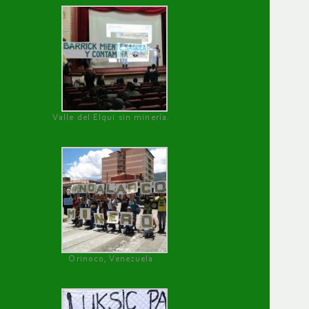
Valle del Elqui sin minería.
Orinoco, Venezuela