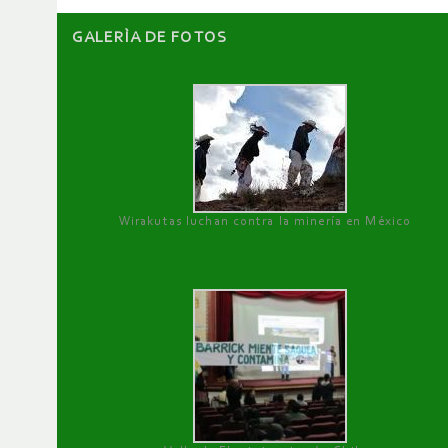
GALERÌA DE FOTOS
Wirakutas luchan contra la minería en México