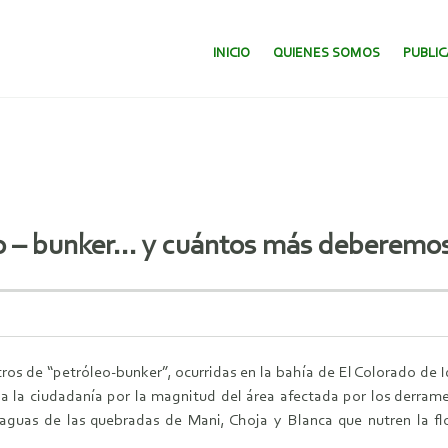
SALTAR AL CONTENIDO.
INICIO
QUIENES SOMOS
PUBLI
o – bunker… y cuántos más deberemos 
os de “petróleo-bunker”, ocurridas en la bahía de El Colorado de Iq
la ciudadanía por la magnitud del área afectada por los derrames,
aguas de las quebradas de Mani, Choja y Blanca que nutren la flo