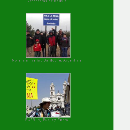
Defensoras de Bolivia
No a la minería , Bariloche, Argentina
PUEBLA, Pue, 27 Enero