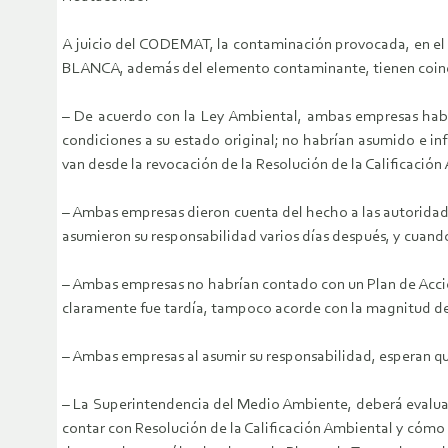
A juicio del CODEMAT, la contaminación provocada, en e
BLANCA, además del elemento contaminante, tienen coinc
– De acuerdo con la Ley Ambiental, ambas empresas habrí
condiciones a su estado original; no habrían asumido e in
van desde la revocación de la Resolución de la Calificación
– Ambas empresas dieron cuenta del hecho a las autoridad
asumieron su responsabilidad varios días después, y cuando 
– Ambas empresas no habrían contado con un Plan de Acción
claramente fue tardía, tampoco acorde con la magnitud d
– Ambas empresas al asumir su responsabilidad, esperan qu
– La Superintendencia del Medio Ambiente, deberá evalua
contar con Resolución de la Calificación Ambiental y cóm