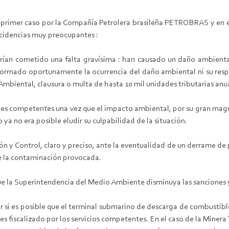
l primer caso por la Compañía Petrolera brasileña PETROBRAS y 
idencias muy preocupantes :
an cometido una falta gravísima : han causado un daño ambiental 
formado oportunamente la ocurrencia del daño ambiental ni su respo
 Ambiental, clausura o multa de hasta 10 mil unidades tributarias anu
es competentes una vez que el impacto ambiental, por su gran magni
ya no era posible eludir su culpabilidad de la situación.
 y Control, claro y preciso, ante la eventualidad de un derrame de 
e la contaminación provocada.
e la Superintendencia del Medio Ambiente disminuya las sanciones y 
r si es posible que el terminal submarino de descarga de combusti
o es fiscalizado por los servicios competentes. En el caso de la Mi