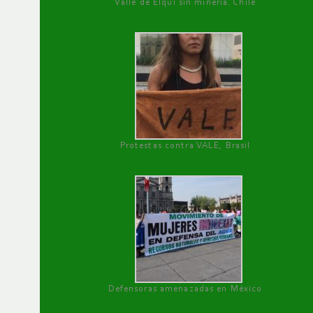
Valle de Elqui sin minería. Chile
Protestas contra VALE, Brasil
Defensoras amenazadas en México