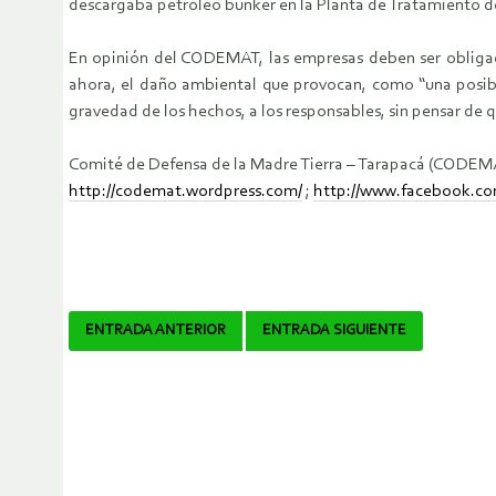
descargaba petróleo bunker en la Planta de Tratamiento de
En opinión del CODEMAT, las empresas deben ser obligadas
ahora, el daño ambiental que provocan, como “una posibl
gravedad de los hechos, a los responsables, sin pensar de
Comité de Defensa de la Madre Tierra – Tarapacá (CODEM
http://codemat.wordpress.com/
;
http://www.facebook.c
Navegador
ENTRADA ANTERIOR
ENTRADA SIGUIENTE
de
artículos