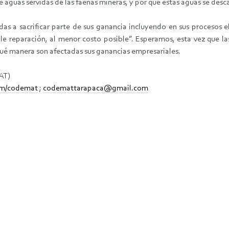
 aguas servidas de las faenas mineras, y por qué estas aguas se des
 a sacrificar parte de sus ganancia incluyendo en sus procesos el
e reparación, al menor costo posible”. Esperamos, esta vez que l
 qué manera son afectadas sus ganancias empresariales.
AT)
om/codemat
;
codemattarapaca@gmail.com