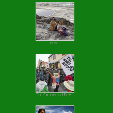
Perú
Tía María no va ! Perú