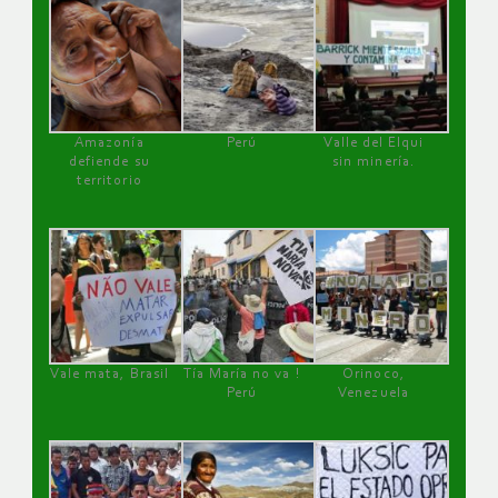
Amazonía
Perú
Valle del Elqui
defiende su
sin minería.
territorio
Vale mata, Brasil
Tía María no va !
Orinoco,
Perú
Venezuela