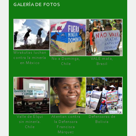
GALERÌA DE FOTOS
Wirakutas luchan
contra la minería
No a Dominga,
VALE mata,
en México
Chile
Brasil
Valle de Elqui
Atentan contra
Defensoras de
sin minería.
la Defensora
Bolivia
Chile
Francisca
Márquez