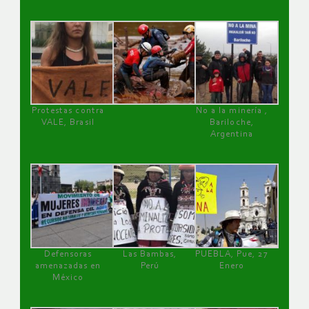
Protestas contra
No a la minería ,
VALE, Brasil
Bariloche,
Argentina
Defensoras
Las Bambas,
PUEBLA, Pue, 27
amenazadas en
Perú
Enero
México