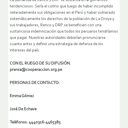
La demanda de Renco y DRP se sustenta en argumentos
tendenciosos. Sería el colmo que luego de haber incumplido
reiteradamente sus obligaciones en el Perú y haber vulnerado
sistemáticamente los derechos de la población de La Oroya y
sus trabajadores, Renco y DRP se beneficien con una
sustanciosa indemnización que todos los peruanos tendríamos
que pagar. Nuestras autoridades deberían pronunciarse
cuanto antes y definir una estrategia de defensa de los
intereses del país.
CON EL RUEGO DE SU DIFUSIÓN.
prensa@cooperaccion.org.pe
PERSONAS DE CONTACTO:
Emma Gómez
José De Echave
Teléfonos: 4440316-4465385