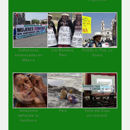
Defensoras
Las Bambas,
PUEBLA, Pue, 27
amenazadas en
Perú
Enero
México
Amazonía
Perú
Valle del Elqui
defiende su
sin minería.
territorio