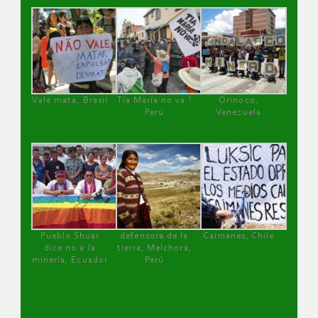
Vale mata, Brasil
Tía María no va !
Orinoco,
Perú
Venezuela
Pueblo Shuar
defensora de la
Caimanes, Chile
dice no a la
tierra, Melchora,
minería, Ecuador
Perú