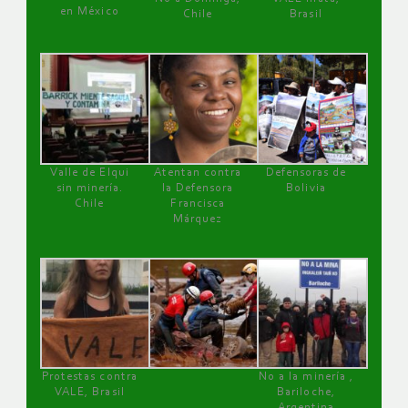
en México
Chile
Brasil
Valle de Elqui
Atentan contra
Defensoras de
sin minería.
la Defensora
Bolivia
Chile
Francisca
Márquez
Protestas contra
No a la minería ,
VALE, Brasil
Bariloche,
Argentina