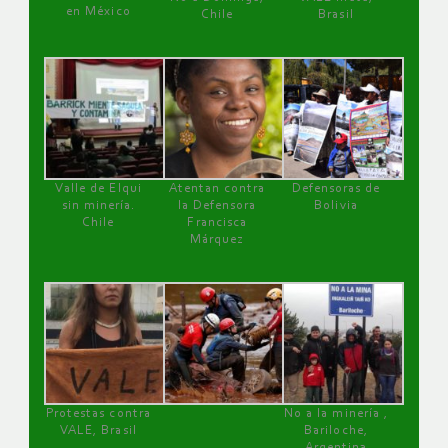
en México
Chile
Brasil
Valle de Elqui
Atentan contra
Defensoras de
sin minería.
la Defensora
Bolivia
Chile
Francisca
Márquez
Protestas contra
No a la minería ,
VALE, Brasil
Bariloche,
Argentina