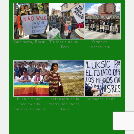
Vale mata, Brasil
Tía María no va !
Orinoco,
Perú
Venezuela
Pueblo Shuar
defensora de la
Caimanes, Chile
dice no a la
tierra, Melchora,
minería, Ecuador
Perú