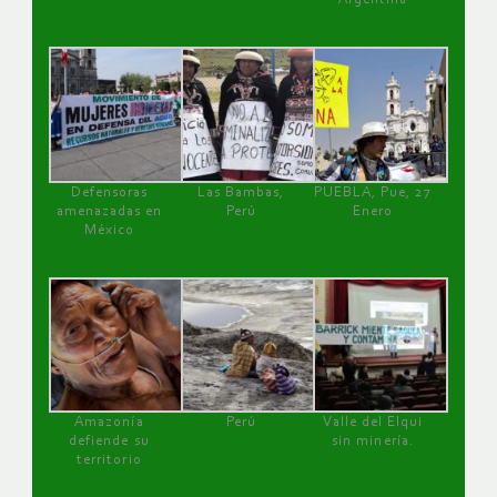
Defensoras
Las Bambas,
PUEBLA, Pue, 27
amenazadas en
Perú
Enero
México
Amazonía
Perú
Valle del Elqui
defiende su
sin minería.
territorio