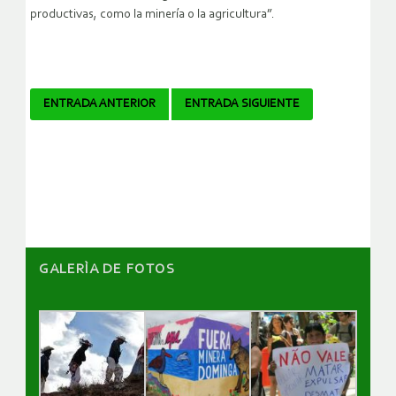
productivas, como la minería o la agricultura”.
Navegador
ENTRADA ANTERIOR
ENTRADA SIGUIENTE
de
artículos
GALERÌA DE FOTOS