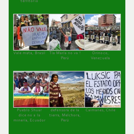
territorio
Vale mata, Brasil
Tía María no va !
Orinoco,
Perú
Venezuela
Pueblo Shuar
defensora de la
Caimanes, Chile
dice no a la
tierra, Melchora,
minería, Ecuador
Perú