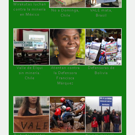
Wirakutas luchan
contra la minería
No a Dominga,
VALE mata,
en México
Chile
Brasil
Valle de Elqui
Atentan contra
Defensoras de
sin minería.
la Defensora
Bolivia
Chile
Francisca
Márquez