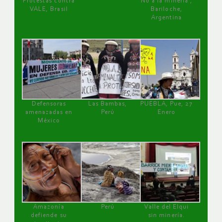
Protestas contra
No a la minería ,
VALE, Brasil
Bariloche,
Argentina
Defensoras
Las Bambas,
PUEBLA, Pue, 27
amenazadas en
Perú
Enero
México
Amazonía
Perú
Valle del Elqui
defiende su
sin minería.