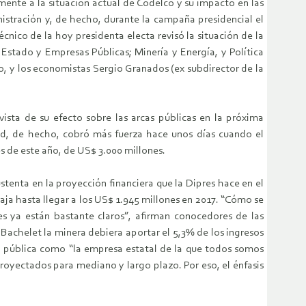
mente a la situación actual de Codelco y su impacto en las
nistración y, de hecho, durante la campaña presidencial el
cnico de la hoy presidenta electa revisó la situación de la
Estado y Empresas Públicas; Minería y Energía, y Política
no, y los economistas Sergio Granados (ex subdirector de la
vista de su efecto sobre las arcas públicas en la próxima
etud, de hecho, cobró más fuerza hace unos días cuando el
es de este año, de US$ 3.000 millones.
stenta en la proyección financiera que la Dipres hace en el
baja hasta llegar a los US$ 1.945 millones en 2017. “Cómo se
s ya están bastante claros”, afirman conocedores de las
Bachelet la minera debiera aportar el 5,3% de los ingresos
ión pública como “la empresa estatal de la que todos somos
proyectados para mediano y largo plazo. Por eso, el énfasis