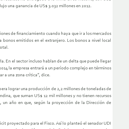
odujo una ganancia de US$ 3.032 millones en 2012.
iciones de financiamiento cuando haya que ir a los mercados
a bonos emitidos en el extranjero. Los bonos a nivel local
total.
la. En el sector incluso hablan de un delta que puede llegar
 2014 la empresa entrará a un período complejo en términos
 a una zona crítica”, dice.
spera lograr una producción de 2,2 millones de toneladas de
ndina, que suman US$ 12 mil millones y no tienen recursos
 un año en que, según la proyección de la Dirección de
icit proyectado para el Fisco. Así lo planteó el senador UDI