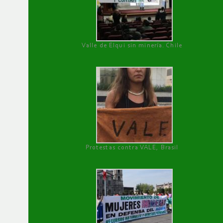
Valle de Elqui sin minería. Chile
Protestas contra VALE, Brasil