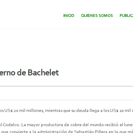
SALTAR AL CONTENIDO.
INICIO
QUIENES SOMOS
PUBLI
ierno de Bachelet
los US$ 20 mil millones, mientras que su deuda llega a los US$ 10 mil 
tal Codelco. La mayor productora de cobre del mundo recibió el lune
, lo que convierte a la administración de Sebastián Piñera en la que 