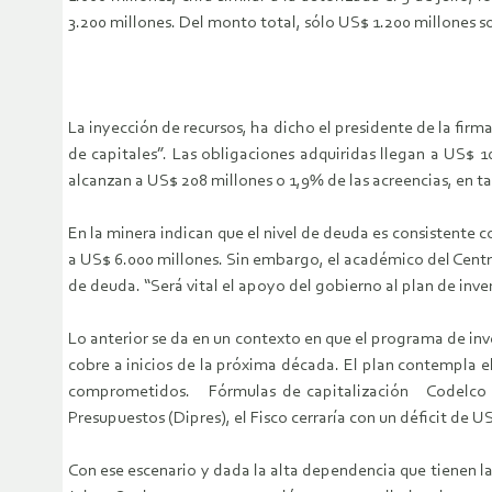
3.200 millones. Del monto total, sólo US$ 1.200 millones s
La inyección de recursos, ha dicho el presidente de la fir
de capitales”. Las obligaciones adquiridas llegan a US$ 1
alcanzan a US$ 208 millones o 1,9% de las acreencias, en t
En la minera indican que el nivel de deuda es consistente c
a US$ 6.000 millones. Sin embargo, el académico del Centr
de deuda. “Será vital el apoyo del gobierno al plan de inv
Lo anterior se da en un contexto en que el programa de inv
cobre a inicios de la próxima década. El plan contempla 
comprometidos. Fórmulas de capitalización Codelco ped
Presupuestos (Dipres), el Fisco cerraría con un déficit de U
Con ese escenario y dada la alta dependencia que tienen las