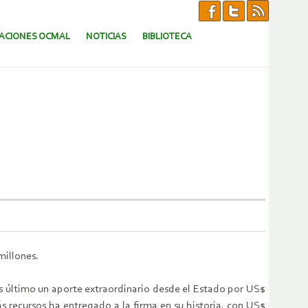
CACIONES OCMAL
NOTICIAS
BIBLIOTECA
millones.
s último un aporte extraordinario desde el Estado por US$
más recursos ha entregado a la firma en su historia, con US$