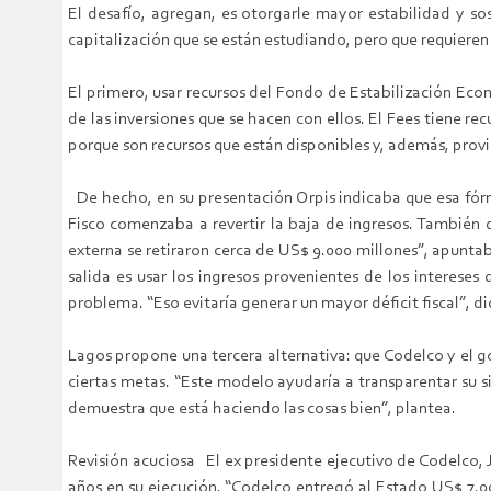
El desafío, agregan, es otorgarle mayor estabilidad y so
capitalización que se están estudiando, pero que requieren
El primero, usar recursos del Fondo de Estabilización Econ
de las inversiones que se hacen con ellos. El Fees tiene r
porque son recursos que están disponibles y, además, provi
De hecho, en su presentación Orpis indicaba que esa fórmu
Fisco comenzaba a revertir la baja de ingresos. También qu
externa se retiraron cerca de US$ 9.000 millones”, apuntab
salida es usar los ingresos provenientes de los intereses 
problema. “Eso evitaría generar un mayor déficit fiscal”, d
Lagos propone una tercera alternativa: que Codelco y el
ciertas metas. “Este modelo ayudaría a transparentar su s
demuestra que está haciendo las cosas bien”, plantea.
Revisión acuciosa El ex presidente ejecutivo de Codelco, Jua
años en su ejecución. “Codelco entregó al Estado US$ 7.0