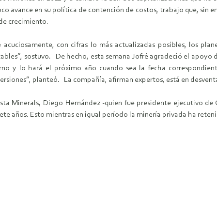
 poco avance en su política de contención de costos, trabajo que, sin
n de crecimiento.
acuciosamente, con cifras lo más actualizadas posibles, los plane
ables”, sostuvo. De hecho, esta semana Jofré agradeció el apoyo de
erno y lo hará el próximo año cuando sea la fecha correspondient
rsiones”, planteó. La compañía, afirman expertos, está en desventaj
sta Minerals, Diego Hernández -quien fue presidente ejecutivo de 
iete años. Esto mientras en igual período la minería privada ha rete