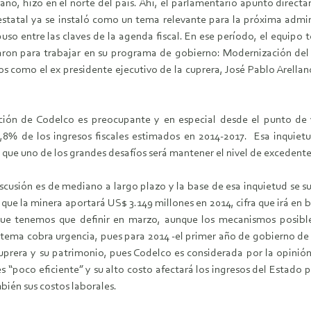
ño, hizo en el norte del país. Ahí, el parlamentario apuntó directa
 estatal ya se instaló como un tema relevante para la próxima admi
 entre las claves de la agenda fiscal. En ese período, el equipo té
laron para trabajar en su programa de gobierno: Modernización del 
tos como el ex presidente ejecutivo de la cuprera, José Pablo Arella
tuación de Codelco es preocupante y en especial desde el punto de 
l 3,8% de los ingresos fiscales estimados en 2014-2017. Esa inqui
 que uno de los grandes desafíos será mantener el nivel de excedent
iscusión es de mediano a largo plazo y la base de esa inquietud se su
 que la minera aportará US$ 3.149 millones en 2014, cifra que irá en 
 que tenemos que definir en marzo, aunque los mecanismos posible
l tema cobra urgencia, pues para 2014 -el primer año de gobierno de 
a cuprera y su patrimonio, pues Codelco es considerada por la opin
s “poco eficiente” y su alto costo afectará los ingresos del Estado 
mbién sus costos laborales.