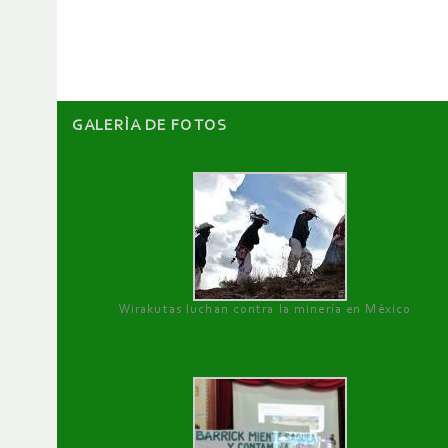
artículos
GALERÌA DE FOTOS
Wirakutas luchan contra la minería en México