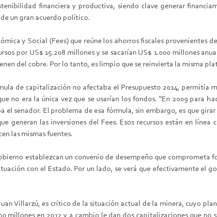
stenibilidad financiera y productiva, siendo clave generar financ
 de un gran acuerdo político.
ómica y Social (Fees) que reúne los ahorros fiscales provenientes de 
ecursos por US$ 15.208 millones y se sacarían US$ 1.000 millones anua
enen del cobre. Por lo tanto, es limpio que se reinvierta la misma pl
la de capitalización no afectaba el Presupuesto 2014, permitía mate
e no era la única vez que se usarían los fondos. “En 2009 para hacer 
a el senador. El problema de esa fórmula, sin embargo, es que girar 
que generan las inversiones del Fees. Esos recursos están en línea c
icen las mismas fuentes.
 gobierno establezcan un convenio de desempeño que comprometa f
ituación con el Estado. Por un lado, se verá que efectivamente el go
n Villarzú, es crítico de la situación actual de la minera, cuyo plan
00 millones en 2012 y a cambio le dan dos capitalizaciones que no s