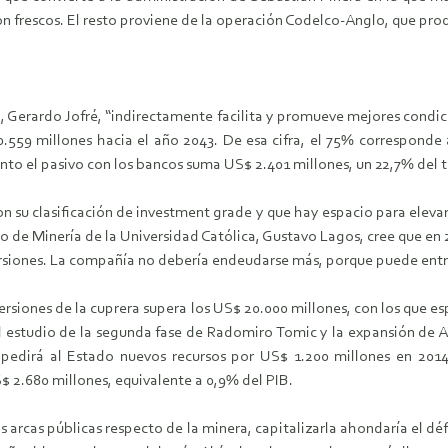
on frescos. El resto proviene de la operación Codelco-Anglo, que pr
ma, Gerardo Jofré, “indirectamente facilita y promueve mejores cond
0.559 millones hacia el año 2043. De esa cifra, el 75% corresponde 
anto el pasivo con los bancos suma US$ 2.401 millones, un 22,7% del 
on su clasificación de investment grade y que hay espacio para elevar
o de Minería de la Universidad Católica, Gustavo Lagos, cree que en
ersiones. La compañía no debería endeudarse más, porque puede entrar
ersiones de la cuprera supera los US$ 20.000 millones, con los que e
el estudio de la segunda fase de Radomiro Tomic y la expansión de A
irá al Estado nuevos recursos por US$ 1.200 millones en 2014,
S$ 2.680 millones, equivalente a 0,9% del PIB.
 arcas públicas respecto de la minera, capitalizarla ahondaría el déf