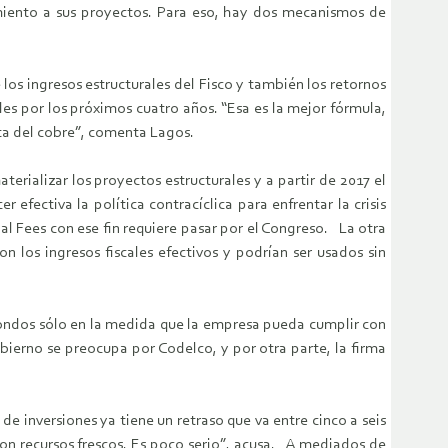
iamiento a sus proyectos. Para eso, hay dos mecanismos de
los ingresos estructurales del Fisco y también los retornos
les por los próximos cuatro años. “Esa es la mejor fórmula,
ata del cobre”, comenta Lagos.
rializar los proyectos estructurales y a partir de 2017 el
efectiva la política contracíclica para enfrentar la crisis
al Fees con ese fin requiere pasar por el Congreso. La otra
on los ingresos fiscales efectivos y podrían ser usados sin
ondos sólo en la medida que la empresa pueda cumplir con
bierno se preocupa por Codelco, y por otra parte, la firma
 de inversiones ya tiene un retraso que va entre cinco a seis
on recursos frescos. Es poco serio”, acusa. A mediados de