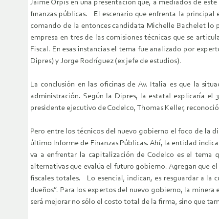
Jaime Orpis en una presentación que, a mediados de este a
finanzas públicas. El escenario que enfrenta la principal
comando de la entonces candidata Michelle Bachelet lo puso
empresa en tres de las comisiones técnicas que se articu
Fiscal. En esas instancias el tema fue analizado por exper
Dipres) y Jorge Rodríguez (ex jefe de estudios).
La conclusión en las oficinas de Av. Italia es que la si
administración. Según la Dipres, la estatal explicaría e
presidente ejecutivo de Codelco, Thomas Keller, reconoció
Pero entre los técnicos del nuevo gobierno el foco de la d
último Informe de Finanzas Públicas. Ahí, la entidad indica
va a enfrentar la capitalización de Codelco es el tema
alternativas que evalúa el futuro gobierno. Agregan que e
fiscales totales. Lo esencial, indican, es resguardar a l
dueños”. Para los expertos del nuevo gobierno, la minera e
será mejorar no sólo el costo total de la firma, sino que ta