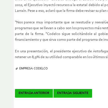
2012, el Ejecutivo inyectó recursos a la estatal debido al
Larraín. Pese a eso, aclaró que la firma debe revisar su pla
“Nos parece muy importante que se reestudie y reevalúe 
programas que se llevan a cabo son los proyectos más rent
parte de la firma. “Codelco sigue solicitándole al gobi
financiamiento y que sirva como parte del programa de inve
En una presentación, el presidente ejecutivo de Antofaga
retener un 8,9% de su utilidad comparable en los últimos s
EMPRESA: CODELCO
Navegador
ENTRADA ANTERIOR
ENTRADA SIGUIENTE
de