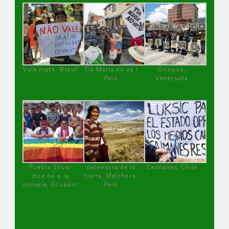
Vale mata, Brasil
Tía María no va !
Orinoco,
Perú
Venezuela
Pueblo Shuar
defensora de la
Caimanes, Chile
dice no a la
tierra, Melchora,
minería, Ecuador
Perú