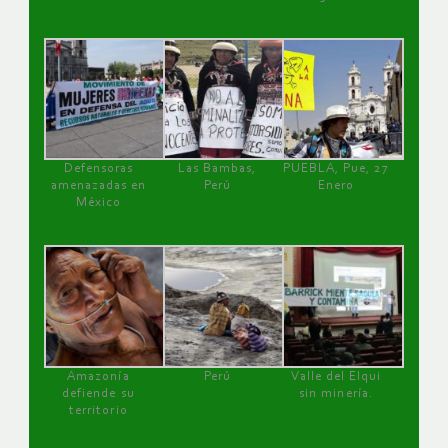
Defensoras
Las Bambas,
PUEBLA, Pue, 27
amenazadas en
Perú
Enero
México
Amazonía
Perú
Valle del Elqui
defiende su
sin minería.
territorio