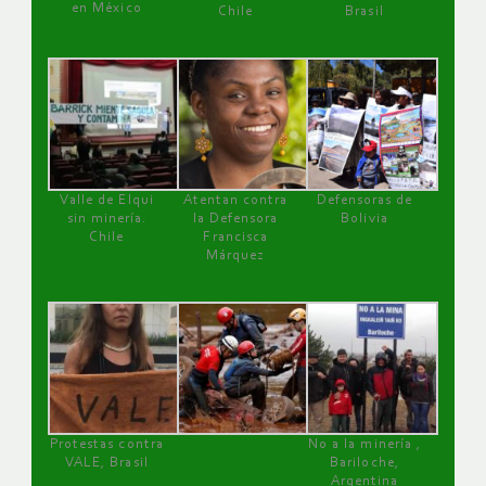
en México
Chile
Brasil
Valle de Elqui
Atentan contra
Defensoras de
sin minería.
la Defensora
Bolivia
Chile
Francisca
Márquez
Protestas contra
No a la minería ,
VALE, Brasil
Bariloche,
Argentina