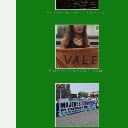
Valle de Elqui sin minería. Chile
Protestas contra VALE, Brasil