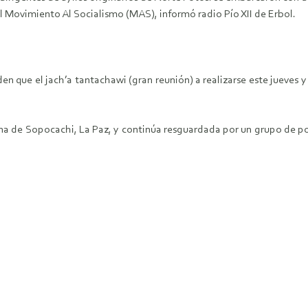
l Movimiento Al Socialismo (MAS), informó radio Pío XII de Erbol.
n que el jach’a tantachawi (gran reunión) a realizarse este jueves y 
ona de Sopocachi, La Paz, y continúa resguardada por un grupo de poli