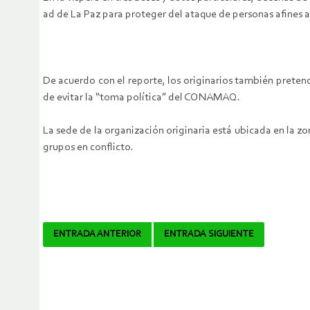
ad de La Paz para proteger del ataque de personas afines a
De acuerdo con el reporte, los originarios también pretende
de evitar la “toma política” del CONAMAQ.
La sede de la organización originaria está ubicada en la z
grupos en conflicto.
Navegador
ENTRADA ANTERIOR
ENTRADA SIGUIENTE
de
artículos