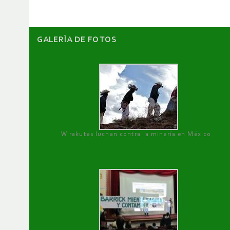
GALERÌA DE FOTOS
Wirakutas luchan contra la minería en México