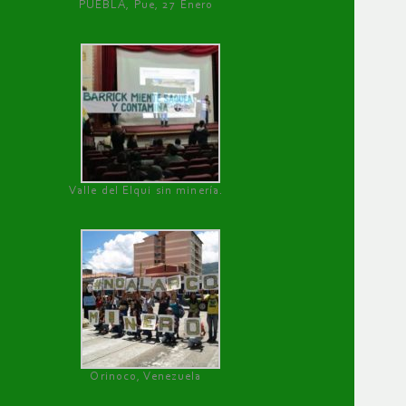
PUEBLA, Pue, 27 Enero
Valle del Elqui sin minería.
Orinoco, Venezuela