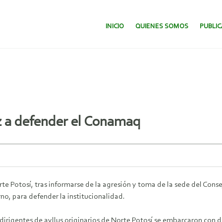
SALTAR AL CONTENIDO.
INICIO
QUIENES SOMOS
PUBLI
az a defender el Conamaq
rte Potosí, tras informarse de la agresión y toma de la sede del Co
rno, para defender la institucionalidad.
 dirigentes de ayllus originarios de Norte Potosí se embarcaron con di