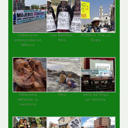
Defensoras
Las Bambas,
PUEBLA, Pue, 27
amenazadas en
Perú
Enero
México
Amazonía
Perú
Valle del Elqui
defiende su
sin minería.
territorio