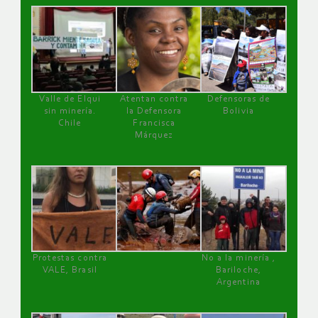
Valle de Elqui
Atentan contra
Defensoras de
sin minería.
la Defensora
Bolivia
Chile
Francisca
Márquez
Protestas contra
No a la minería ,
VALE, Brasil
Bariloche,
Argentina