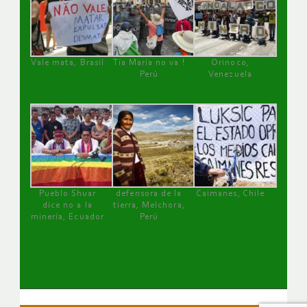
Vale mata, Brasil
Tía María no va !
Orinoco,
Perú
Venezuela
Pueblo Shuar
defensora de la
Caimanes, Chile
dice no a la
tierra, Melchora,
minería, Ecuador
Perú