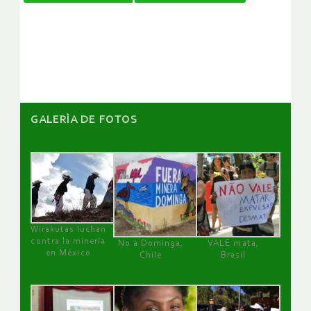
de
artículos
GALERÌA DE FOTOS
Wirakutas luchan
contra la minería
No a Dominga,
VALE mata,
en México
Chile
Brasil