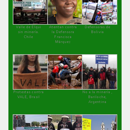
Valle de Elqui
Atentan contra
Defensoras de
sin minería.
la Defensora
Bolivia
Chile
Francisca
Márquez
Protestas contra
No a la minería ,
VALE, Brasil
Bariloche,
Argentina