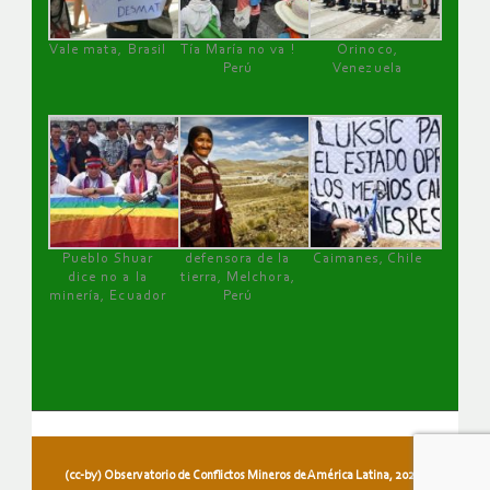
Vale mata, Brasil
Tía María no va !
Orinoco,
Perú
Venezuela
Pueblo Shuar
defensora de la
Caimanes, Chile
dice no a la
tierra, Melchora,
minería, Ecuador
Perú
(cc-by) Observatorio de Conflictos Mineros de América Latina, 2026