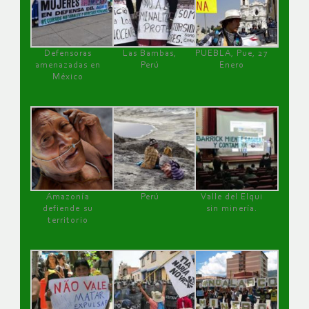
Defensoras
Las Bambas,
PUEBLA, Pue, 27
amenazadas en
Perú
Enero
México
Amazonía
Perú
Valle del Elqui
defiende su
sin minería.
territorio