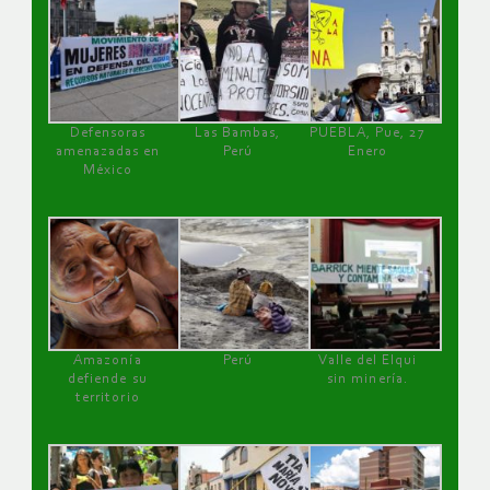
Defensoras
Las Bambas,
PUEBLA, Pue, 27
amenazadas en
Perú
Enero
México
Amazonía
Perú
Valle del Elqui
defiende su
sin minería.
territorio