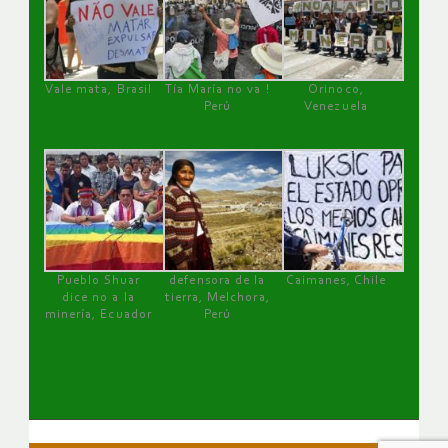
Vale mata, Brasil
Tía María no va !
Orinoco,
Perú
Venezuela
Pueblo Shuar
defensora de la
Caimanes, Chile
dice no a la
tierra, Melchora,
minería, Ecuador
Perú