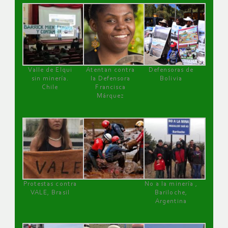
Valle de Elqui
Atentan contra
Defensoras de
sin minería.
la Defensora
Bolivia
Chile
Francisca
Márquez
Protestas contra
No a la minería ,
VALE, Brasil
Bariloche,
Argentina