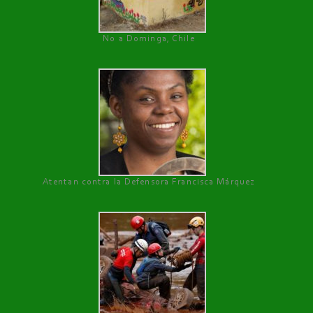
No a Dominga, Chile
Atentan contra la Defensora Francisca Márquez