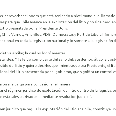
 y así aprovechar el boom que está teniendo a nivel mundial el llamad
ves para que Chile avance en la explotación del litio y no siga perdie
Litio presentada por el Presidente Boric.
 Chile Vamos, Amarillos, PDG, Demócratas y Partido Liberal, firmaro
cional en toda la legislación nacional y lo somete a la legislación d
ativa similar, la cual no logró avanzar.
 esta idea. “He leído como parte del sano debate democrático la post
ble del litio y quiero decirles que, mientras yo sea Presidente, el liti
nal del Litio presentada por el gobierno, que significa un control e
ron a la carga para concesionar el mineral.
tuar el régimen jurídico de explotación del litio dentro de la legisl
n estatales o privados— mediante resolución judicial”.
n jurídico que regula la explotación del litio en Chile, constituye u