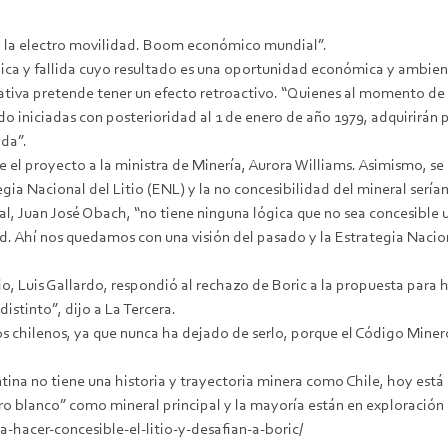
a y la electro movilidad. Boom económico mundial”.
ica y fallida cuyo resultado es una oportunidad económica y ambient
iciativa pretende tener un efecto retroactivo. “Quienes al momento de
o iniciadas con posterioridad al 1 de enero de año 1979, adquirirán p
nda”.
 proyecto a la ministra de Minería, Aurora Williams. Asimismo, se le
ia Nacional del Litio (ENL) y la no concesibilidad del mineral serí
ntal, Juan José Obach, “no tiene ninguna lógica que no sea concesible
ad. Ahí nos quedamos con una visión del pasado y la Estrategia Nacion
o, Luis Gallardo, respondió al rechazo de Boric a la propuesta para ha
istinto”, dijo a La Tercera.
os chilenos, ya que nunca ha dejado de serlo, porque el Código Miner
tina no tiene una historia y trayectoria minera como Chile, hoy está 
ro blanco” como mineral principal y la mayoría están en exploración
hacer-concesible-el-litio-y-desafian-a-boric/