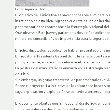
Foto: Agencia Uno
El objetivo de la iniciativa es hacer concesible el mineral
insistiendo en esta idea. Agregan que esta es una de las cla
parlamentarios se contrapone a la Estrategia Nacional del 
Qué observar. Este jueves, parlamentarios de Republicanos,
mineral no concesible “y de importancia para la seguridad na
En julio, diputados republicanos habían presentado una inici
En agosto, el Presidente Gabriel Boric le cerró la puerta a
principalmente, en atención a eliminar el carácter no concesi
La postura del mandatario se enmarca en la Estrategia Nacio
del Litio.
Sin embargo, un grupo transversal de parlamentarios volvie
Sobre el proyecto. La iniciativa de los diputados busca si
cuya explotación y exploración se concede a terceros —sea
El documento plantea que “sin duda, al día de hoy, el régime
fundamentales que describen los parlamentarios: