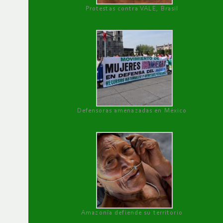
Protestas contra VALE, Brasil
Defensoras amenazadas en México
Amazonía defiende su territorio