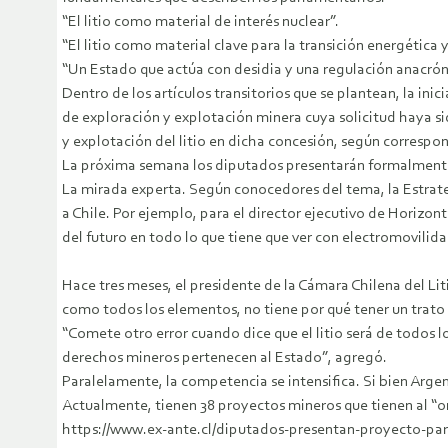
“El litio como material de interés nuclear”.
“El litio como material clave para la transición energétic
“Un Estado que actúa con desidia y una regulación anacrón
Dentro de los artículos transitorios que se plantean, la in
de exploración y explotación minera cuya solicitud haya sid
y explotación del litio en dicha concesión, según correspo
La próxima semana los diputados presentarán formalmente el
La mirada experta. Según conocedores del tema, la Estrateg
a Chile. Por ejemplo, para el director ejecutivo de Horizo
del futuro en todo lo que tiene que ver con electromovilid
Hace tres meses, el presidente de la Cámara Chilena del Liti
como todos los elementos, no tiene por qué tener un trato d
“Comete otro error cuando dice que el litio será de todos l
derechos mineros pertenecen al Estado”, agregó.
Paralelamente, la competencia se intensifica. Si bien Argen
Actualmente, tienen 38 proyectos mineros que tienen al “o
https://www.ex-ante.cl/diputados-presentan-proyecto-para-