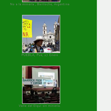
No a la minería , Bariloche, Argentina
PUEBLA, Pue, 27 Enero
Valle del Elqui sin minería.