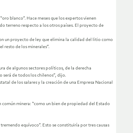
o “oro blanco”. Hace meses que los expertos vienen
ndo terreno respecto a los otros países. El proyecto de
n un proyecto de ley que elimina la calidad del litio como
el resto de los minerales”.
ura de algunos sectores políticos, de la derecha
o será de todos los chilenos”, dijo.
statal de los salares y la creación de una Empresa Nacional
ación común minera: “como un bien de propiedad del Estado
n tremendo equívoco”. Esto se constituiría por tres causas