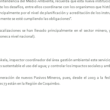
erintendencia del Medio Ambiente, recuerda que esta nueva instituc
e los desafíos, entre ellos coordinarse con los organismos que histó
rincipalmente por el nivel de planificación y acreditación de los 
ivamente se esté cumpliendo las obligaciones”.
scalizaciones se han llevado principalmente en el sector minero
ones a nivel nacional).
ela, inspector coordinador del área gestión ambiental este servicio,
 sustentable el uso del agua; y controlar los impactos sociales y am
generación de nuevos Pasivos Mineros, pues, desde el 2003 a la fe
es 73 están en la Región de Coquimbo.