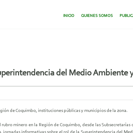
SALTAR AL CONTENIDO.
INICIO
QUIENES SOMOS
PUBLI
 Superintendencia del Medio Ambiente
egión de Coquimbo, instituciones públicas y municipios de la zona.
el rubro minero en la Región de Coquimbo, desde las Subsecretarías
na, jornadas informativas sobre el rol de la Superintendencia del M