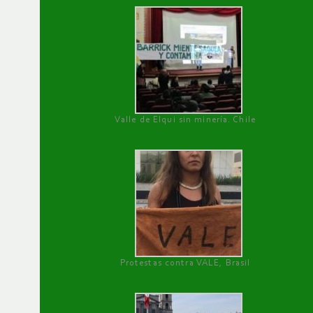
Valle de Elqui sin minería. Chile
Protestas contra VALE, Brasil