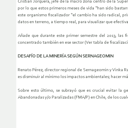
Cristián Jorquera, jefe de la macro zona centro de la Sup
por lo que estos primeros meses de vida “han sido bastant
este organismo fiscalizador “el cambio ha sido radical, p
datos en terreno, a tiempo real, para visualizar que efect
Añade que durante este primer semestre del 2013, las fi
concentrado también en ese sector (Ver tabla de fiscalizaci
DESAFÍO DE LA MINERÍA SEGÚN SERNAGEOMIN
Renato Pérez, director regional de Sernageomin y Vinka Rak
es disminuir al mínimo los impactos ambientales; hacer más
Sobre esto último, se subrayó que es crucial evitar la 
Abandonadas y/o Paralizadas (FMA/P) en Chile, de los cual