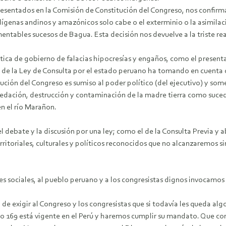
resentados en la Comisión de Constitución del Congreso, nos confirma
ígenas andinos y amazónicos solo cabe o el exterminio o la asimilació
entables sucesos de Bagua. Esta decisión nos devuelve a la triste r
tica de gobierno de falacias hipocresías y engaños, como el presenta
n de la Ley de Consulta por el estado peruano ha tomando en cuenta 
ción del Congreso es sumiso al poder político (del ejecutivo) y so
predación, destrucción y contaminación de la madre tierra como suced
 el río Marañon.
l debate y la discusión por una ley; como el de la Consulta Previa y
oriales, culturales y políticos reconocidos que no alcanzaremos sino
s sociales, al pueblo peruano y a los congresistas dignos invocamos 
e exigir al Congreso y los congresistas que si todavía les queda a
o 169 está vigente en el Perú y haremos cumplir su mandato. Que con