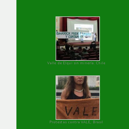
Valle de Elqui sin minería. Chile
Protestas contra VALE, Brasil