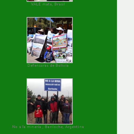
VALE mata, Brasil
Defensoras de Bolivia
No a la minería , Bariloche, Argentina