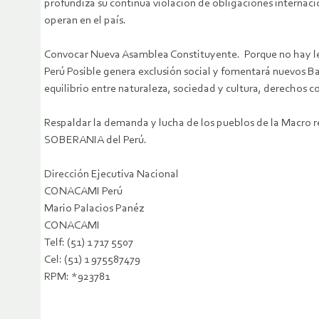
profundiza su continua violación de obligaciones internac
operan en el país.
Convocar Nueva Asamblea Constituyente. Porque no hay legi
Perú Posible genera exclusión social y fomentará nuevos Ba
equilibrio entre naturaleza, sociedad y cultura, derechos co
Respaldar la demanda y lucha de los pueblos de la Macro 
SOBERANIA del Perú.
Dirección Ejecutiva Nacional
CONACAMI Perú
Mario Palacios Panéz
CONACAMI
Telf: (51) 1 717 5507
Cel: (51) 1 975587479
RPM: *923781