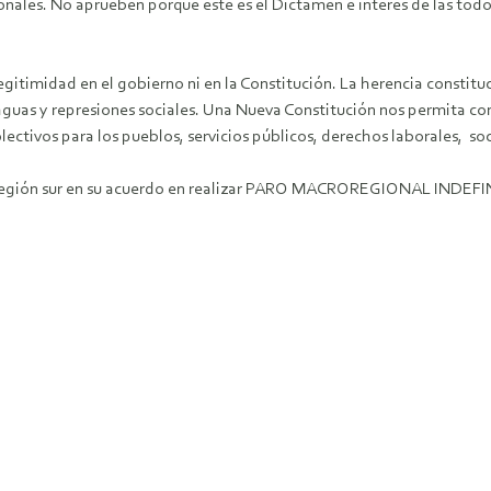
ionales. No aprueben porque este es el Dictamen e interés de las tod
timidad en el gobierno ni en la Constitución. La herencia constituc
guas y represiones sociales. Una Nueva Constitución nos permita const
lectivos para los pueblos, servicios públicos, derechos laborales, soc
región sur en su acuerdo en realizar PARO MACROREGIONAL INDEFINIDO