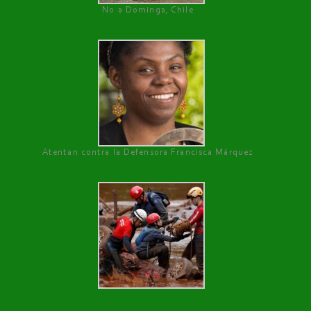
No a Dominga, Chile
Atentan contra la Defensora Francisca Márquez