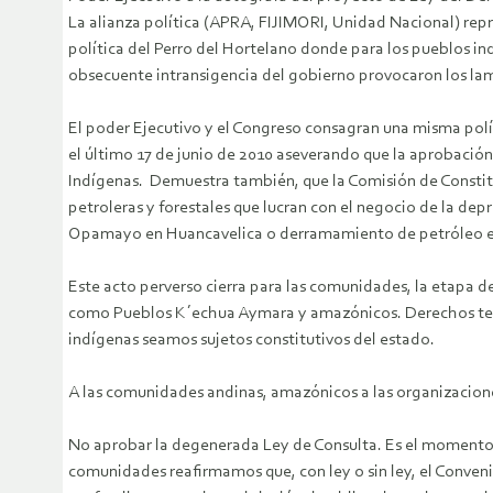
La alianza política (APRA, FIJIMORI, Unidad Nacional) rep
política del Perro del Hortelano donde para los pueblos ind
obsecuente intransigencia del gobierno provocaron los lam
El poder Ejecutivo y el Congreso consagran una misma polí
el último 17 de junio de 2010 aseverando que la aprobació
Indígenas. Demuestra también, que la Comisión de Constitu
petroleras y forestales que lucran con el negocio de la de
Opamayo en Huancavelica o derramamiento de petróleo en
Este acto perverso cierra para las comunidades, la etapa de
como Pueblos K´echua Aymara y amazónicos. Derechos territ
indígenas seamos sujetos constitutivos del estado.
A las comunidades andinas, amazónicos a las organizacione
No aprobar la degenerada Ley de Consulta. Es el momento d
comunidades reafirmamos que, con ley o sin ley, el Conveni