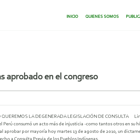
SALTAR AL CONTENIDO.
INICIO
QUIENES SOMOS
PUBLI
as aprobado en el congreso
QUEREMOS LA DEGENERADA LEGISLACIÓN DE CONSULTA Lima 13
 Perú consumó un acto más de injusticia -como tantos otros en su hi
al aprobar por mayoría hoy martes 13 de agosto de 2010, un dictamen 
echo a Consulta Previa de los Pueblos Indígenas.