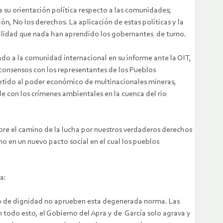
 su orientación política respecto a las comunidades;
n, No los derechos. La aplicación de estas políticas y la
ealidad que nada han aprendido los gobernantes de turno.
do a la comunidad internacional en su informe ante la OIT,
consensos con los representantes de los Pueblos
metido al poder económico de multinacionales mineras,
e con los crímenes ambientales en la cuenca del rio
 abre el camino de la lucha por nuestros verdaderos derechos
 en un nuevo pacto social en el cual los pueblos
a:
lgo de dignidad no aprueben esta degenerada norma. Las
 todo esto, el Gobierno del Apra y de García solo agrava y