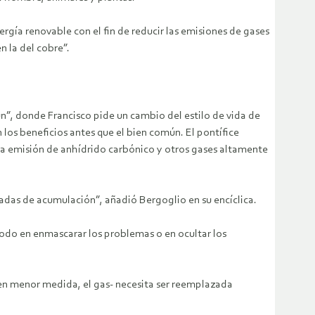
energía renovable con el fin de reducir las emisiones de gases
n la del cobre”.
n”, donde Francisco pide un cambio del estilo de vida de
 los beneficios antes que el bien común. El pontífice
 la emisión de anhídrido carbónico y otros gases altamente
uadas de acumulación”, añadió Bergoglio en su encíclica.
odo en enmascarar los problemas o en ocultar los
en menor medida, el gas- necesita ser reemplazada