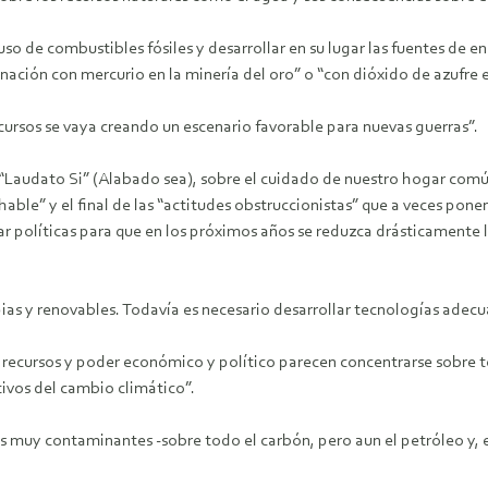
l uso de combustibles fósiles y desarrollar en su lugar las fuentes de 
ación con mercurio en la minería del oro” o “con dióxido de azufre e
ursos se vaya creando un escenario favorable para nuevas guerras”.
 “Laudato Si” (Alabado sea), sobre el cuidado de nuestro hogar comú
able” y el final de las “actitudes obstruccionistas” que a veces ponen
ar políticas para que en los próximos años se reduzca drásticamente
ias y renovables. Todavía es necesario desarrollar tecnologías adec
 recursos y poder económico y político parecen concentrarse sobre t
ivos del cambio climático”.
s muy contaminantes -sobre todo el carbón, pero aun el petróleo y, 