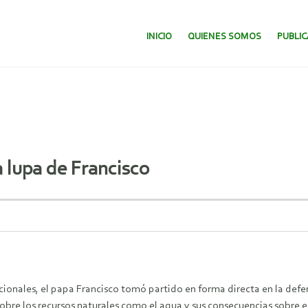
SALTAR AL CONTENIDO.
INICIO
QUIENES SOMOS
PUBLI
a lupa de Francisco
ionales, el papa Francisco tomó partido en forma directa en la def
obre los recursos naturales como el agua y sus consecuencias sobre 