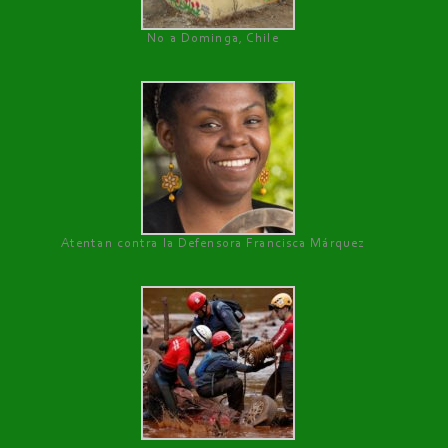
No a Dominga, Chile
Atentan contra la Defensora Francisca Márquez