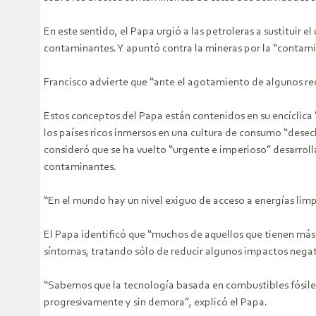
En este sentido, el Papa urgió a las petroleras a sustituir e
contaminantes. Y apuntó contra la mineras por la “contamin
Francisco advierte que “ante el agotamiento de algunos rec
Estos conceptos del Papa están contenidos en su encíclica
los países ricos inmersos en una cultura de consumo “desech
consideró que se ha vuelto “urgente e imperioso” desarroll
contaminantes.
“En el mundo hay un nivel exiguo de acceso a energías limp
El Papa identificó que “muchos de aquellos que tienen más
síntomas, tratando sólo de reducir algunos impactos negat
“Sabemos que la tecnología basada en combustibles fósile
progresivamente y sin demora”, explicó el Papa.