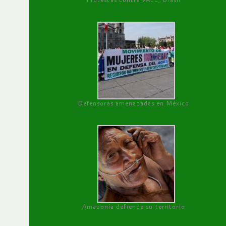
Protestas contra VALE, Brasil
Defensoras amenazadas en México
Amazonía defiende su territorio