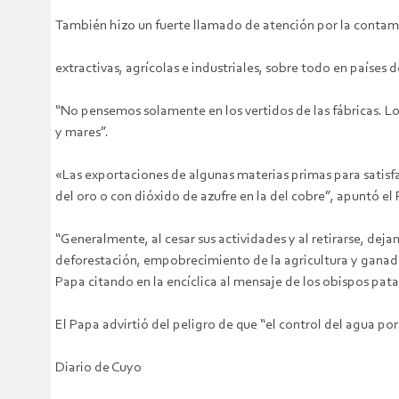
También hizo un fuerte llamado de atención por la conta
extractivas, agrícolas e industriales, sobre todo en países
“No pensemos solamente en los vertidos de las fábricas. L
y mares”.
«Las exportaciones de algunas materias primas para satisf
del oro o con dióxido de azufre en la del cobre”, apuntó el 
“Generalmente, al cesar sus actividades y al retirarse, de
deforestación, empobrecimiento de la agricultura y ganaderí
Papa citando en la encíclica al mensaje de los obispos pat
El Papa advirtió del peligro de que “el control del agua po
Diario de Cuyo