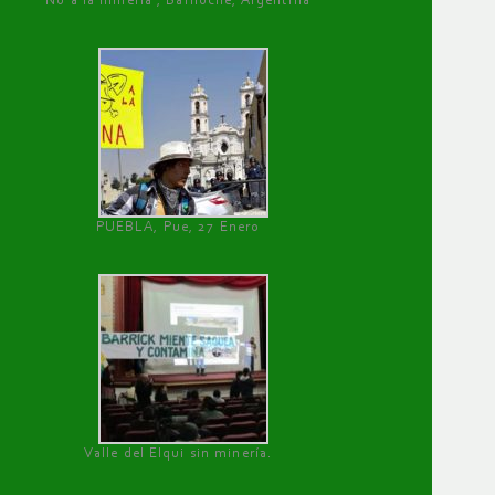
No a la minería , Bariloche, Argentina
PUEBLA, Pue, 27 Enero
Valle del Elqui sin minería.