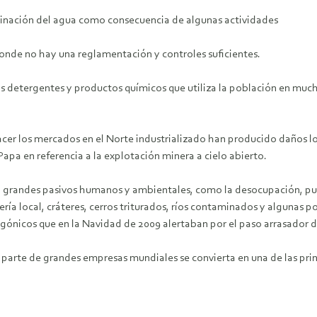
minación del agua como consecuencia de algunas actividades
 donde no hay una reglamentación y controles suficientes.
os detergentes y productos químicos que utiliza la población en muc
acer los mercados en el Norte industrializado han producido daños l
Papa en referencia a la explotación minera a cielo abierto.
jan grandes pasivos humanos y ambientales, como la desocupación, pu
a local, cráteres, cerros triturados, ríos contaminados y algunas po
agónicos que en la Navidad de 2009 alertaban por el paso arrasador de
r parte de grandes empresas mundiales se convierta en una de las princ