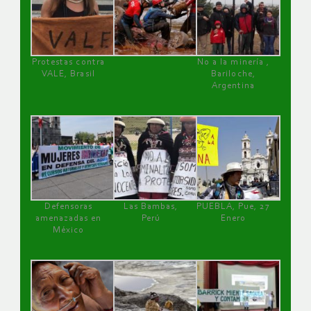
Protestas contra
No a la minería ,
VALE, Brasil
Bariloche,
Argentina
Defensoras
Las Bambas,
PUEBLA, Pue, 27
amenazadas en
Perú
Enero
México