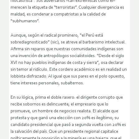
filocastrista”. Sus adversarios –tan extremistas como él–
merecen la etiqueta de “terroristas”. Cualquier divergencia es
maldad, es condenar a compatriotas a la calidad de
“subhumanos”.
Aunque, según el radical prominero, “el Perú está
sobrediagnosticado” (sic), se atreve al barbarismo intelectual.
Afirma sin reparos que nuestras comunidades indígenas son
una invención de antropólogos socialistoides. “Desde el siglo
XVI no hay pueblos indígenas de costa y sierra”, osa declarar
sin temor al ridículo. Este cordero académico es en realidad un
lobbista disfrazado. Al igual que sus pares en el polo opuesto,
tiene intereses personales, subalternos.
En su lógica, prima el doble rasero: el dirigente corrupto que
recibe sobornos es delincuente; el empresario que lo
promueve, un hombre de negocios realista. El alcalde que
protesta y que ganó una elección con 20% es ilegítimo; su
candidato presidencial que pasó a segunda vuelta con 20% es
la salvación del país. Que un presidente regional capitalice
políticamente la oposición a la minería es una bajeza; que el