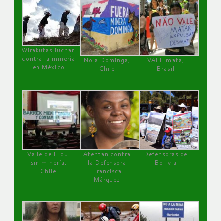
Wirakutas luchan
contra la minería
No a Dominga,
VALE mata,
en México
Chile
Brasil
Valle de Elqui
Atentan contra
Defensoras de
sin minería.
la Defensora
Bolivia
Chile
Francisca
Márquez