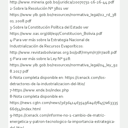
http://www.mineria.gob.bo/juridica/20070731-16-26-44.pdf
2-Sobre la Resolución Nº 3801 ver
https://www.ylb.gob.bo/resources/normativa_legal/02_rd_38
01.2008.pdf
3-Sobre la Constitución Política del Estado ver
https://www.oas.org/dil/esp/Constitucion_Bolivia.pdf
4-Para ver más sobre la Estrategia Nacional de
Industrialización de Recursos Evaporíticos:
http://www.revistasbolivianas.org.bo/pdf/rmym/n7/n7a08.pdf
5-Para ver más sobre la Ley Nº 928:
https://www.ylb.gob.bo/resources/normativa_legal/04_ley_92
8.2017.pdf
6-Nota completa disponible en: https://cenack.com/los-
detractores-de-la-industrializacion-del-litio/
7-https://www.ende.bo/index.php
8-Nota completa disponible en:
https://news.cgtn.com/news/3d3d414d35496a4d78457a63335
66d54/index.html
9-https://cenack.com/informe-no-1-cambio-de-matriz-
energetica-y-patron-tecnologico-la-importancia-estrategica-