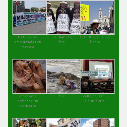
Defensoras
Las Bambas,
PUEBLA, Pue, 27
amenazadas en
Perú
Enero
México
Amazonía
Perú
Valle del Elqui
defiende su
sin minería.
territorio