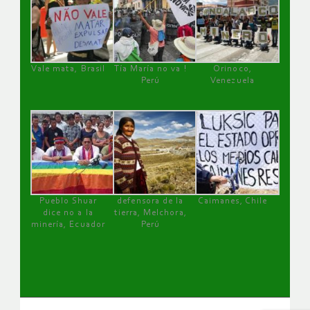
Vale mata, Brasil
Tía María no va !
Orinoco,
Perú
Venezuela
Pueblo Shuar
defensora de la
Caimanes, Chile
dice no a la
tierra, Melchora,
minería, Ecuador
Perú