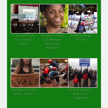
Valle de Elqui
Atentan contra
Defensoras de
sin minería.
la Defensora
Bolivia
Chile
Francisca
Márquez
Protestas contra
No a la minería ,
VALE, Brasil
Bariloche,
Argentina