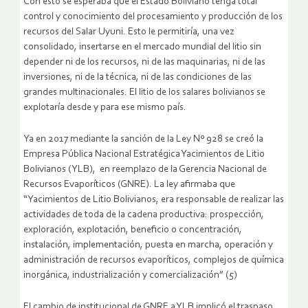
Con esto se esperaba que el Estado Boliviano tenga total
control y conocimiento del procesamiento y producción de los
recursos del Salar Uyuni. Esto le permitiría, una vez
consolidado, insertarse en el mercado mundial del litio sin
depender ni de los recursos, ni de las maquinarias, ni de las
inversiones, ni de la técnica, ni de las condiciones de las
grandes multinacionales. El litio de los salares bolivianos se
explotaría desde y para ese mismo país.
Ya en 2017 mediante la sanción de la Ley Nº 928 se creó la
Empresa Pública Nacional Estratégica Yacimientos de Litio
Bolivianos (YLB), en reemplazo de la Gerencia Nacional de
Recursos Evaporíticos (GNRE). La ley afirmaba que
“Yacimientos de Litio Bolivianos, era responsable de realizar las
actividades de toda de la cadena productiva: prospección,
exploración, explotación, beneficio o concentración,
instalación, implementación, puesta en marcha, operación y
administración de recursos evaporíticos, complejos de química
inorgánica, industrialización y comercialización” (5)
El cambio de institucional de GNRE a YLB implicó el traspaso