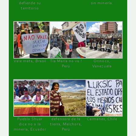
defiende su
sin minería.
territorio
Vale mata, Brasil
Tía María no va !
Orinoco,
Perú
Venezuela
Pueblo Shuar
defensora de la
Caimanes, Chile
dice no a la
tierra, Melchora,
minería, Ecuador
Perú