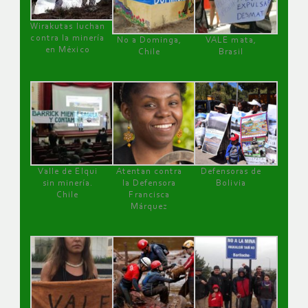
Wirakutas luchan
contra la minería
No a Dominga,
VALE mata,
en México
Chile
Brasil
Valle de Elqui
Atentan contra
Defensoras de
sin minería.
la Defensora
Bolivia
Chile
Francisca
Márquez