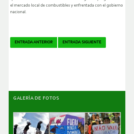
el mercado local de combustibles y enfrentada con el gobierno
nacional.
Navegador
ENTRADA ANTERIOR
ENTRADA SIGUIENTE
de
artículos
GALERÌA DE FOTOS