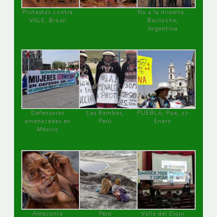
Protestas contra
No a la minería ,
VALE, Brasil
Bariloche,
Argentina
Defensoras
Las Bambas,
PUEBLA, Pue, 27
amenazadas en
Perú
Enero
México
Amazonía
Perú
Valle del Elqui