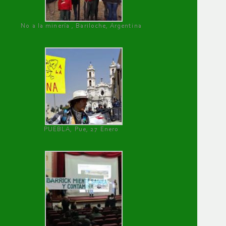
No a la minería , Bariloche, Argentina
PUEBLA, Pue, 27 Enero