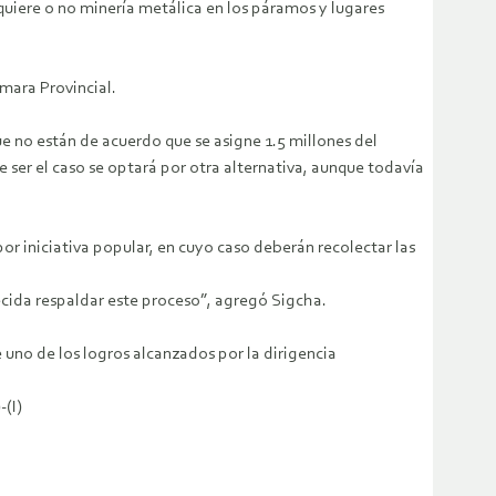
 quiere o no minería metálica en los páramos y lugares
ámara Provincial.
e no están de acuerdo que se asigne 1.5 millones del
 ser el caso se optará por otra alternativa, aunque todavía
por iniciativa popular, en cuyo caso deberán recolectar las
ecida respaldar este proceso”, agregó Sigcha.
uno de los logros alcanzados por la dirigencia
-(I)