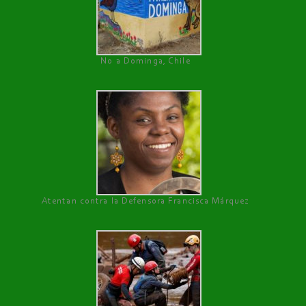
No a Dominga, Chile
Atentan contra la Defensora Francisca Márquez