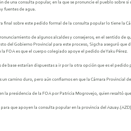
ón de una consulta popular, en la que se pronuncie el pueblo sobre si
y fuentes de agua.
a final sobre este pedido formal de la consulta popular lo tiene la C
ronunciamiento de algunos alcaldes y consejeros, en el sentido de qu
to del Gobierno Provincial para este proceso, Sigcha aseguró que de
an la FOA es que el cuerpo colegiado apoye el pedido de Yaku Pérez.
de base estarían dispuestas a ir por la otra opción que es el pedido 
l es un camino duro, pero aún confiamos en que la Cámara Provincial d
 la presidencia de la FOA por Patricia Mogrovejo, quien resaltó que 
 para que apoyen la consulta popular en la provincia del Azuay.(AZD)