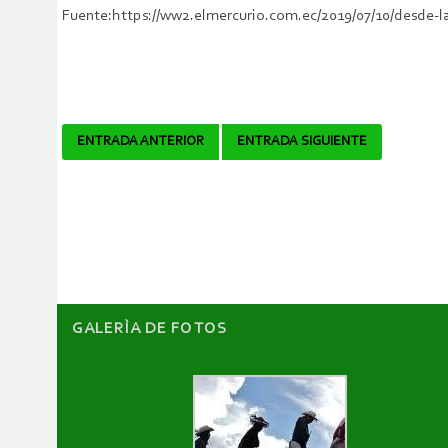
Fuente:https://ww2.elmercurio.com.ec/2019/07/10/desde-
Navegador
ENTRADA ANTERIOR
ENTRADA SIGUIENTE
de
artículos
GALERÌA DE FOTOS