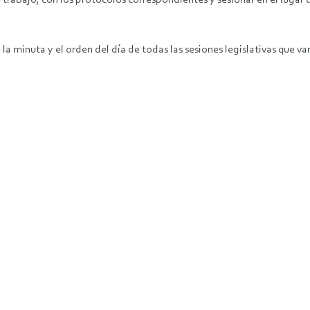
e trabajo, con los protocolos correspondientes y sesionar en el lugar
 la minuta y el orden del día de todas las sesiones legislativas que v