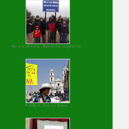
No a la minería , Bariloche, Argentina
PUEBLA, Pue, 27 Enero