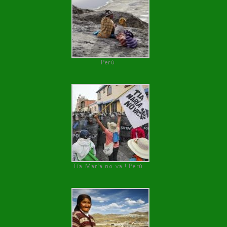
Perú
Tía María no va ! Perú