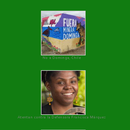
No a Dominga, Chile
Atentan contra la Defensora Francisca Márquez