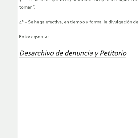
3° – Se sostiene que los 27 diputados ocupen sus lugares d
toman”.
4° – Se haga efectiva, en tiempo y forma, la divulgación de
Foto: eqsnotas
Desarchivo de denuncia y Petitorio