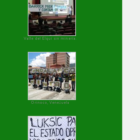
Valle del Elqui sin minería.
Orinoco, Venezuela