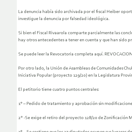
La denuncia había sido archivada por el fiscal Heiber oport
investigue la denuncia por falsedad ideológica.
Si bien el Fiscal Rivaarola comparte parcialmente las concl
hay otros antecedentes a tener en cuenta y que han sido pr
Se puede leer la Revocatoria completa aquí. REVOCACI
Por otro lado, la Unión de Asambleas de Comunidades Chubu
Iniciativa Popular (proyecto 129/20) en la Legislatura Prov
El petitorio tiene cuatro puntos centrales:
1° – Pedido de tratamiento y aprobación sin modificaciones
2° -Se exige el retiro del proyecto 128/20 de Zonificación 