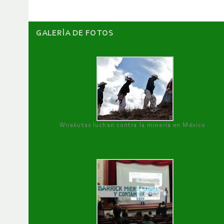
GALERÌA DE FOTOS
Wirakutas luchan contra la minería en México