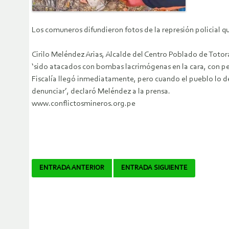
Los comuneros difundieron fotos de la represión policial qu
Cirilo Meléndez Arias, Alcalde del Centro Poblado de Totor
‘sido atacados con bombas lacrimógenas en la cara, con pe
Fiscalía llegó inmediatamente, pero cuando el pueblo lo dem
denunciar’, declaró Meléndez a la prensa.
www.conflictosmineros.org.pe
Navegador
ENTRADA ANTERIOR
ENTRADA SIGUIENTE
de
artículos