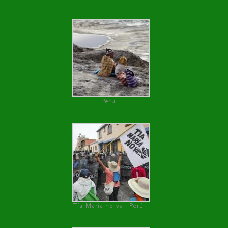
Perú
Tía María no va ! Perú