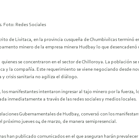
s. Foto: Redes Sociales
ito de Livitaca, en la provincia cusqueña de Chumbivilcas terminó e
ampamento minero de la empresa minera Hudbay lo que desencadenó un
uienes se concentraron en el sector de Chilloroya. La población se
taca y la compañía. Este requerimiento se viene negociando desde no
 crisis sanitaria no agiliza el diálogo.
 los manifestantes intentaron ingresar al tajo minero por la fuerza,
ada inmediatamente a través de las redes sociales y medios locales.
 Relaciones Gubernamentales de Hudbay, conversó con los manifestan
 el próximo jueves 04 de marzo, de manera semipresencial.
as han publicado comunicados en el que aseguran harán prevalecer el