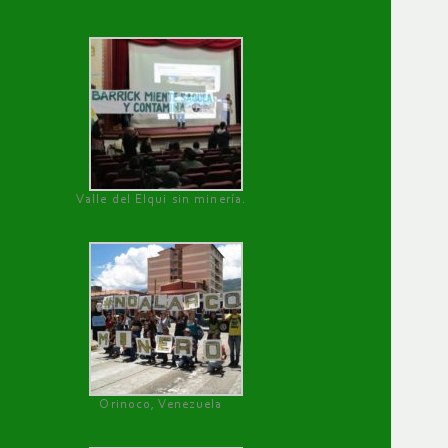
Valle del Elqui sin minería.
Orinoco, Venezuela