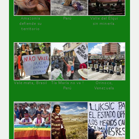
Amazonía
Perú
Valle del Elqui
defiende su
sin minería.
territorio
Vale mata, Brasil
Tía María no va !
Orinoco,
Perú
Venezuela