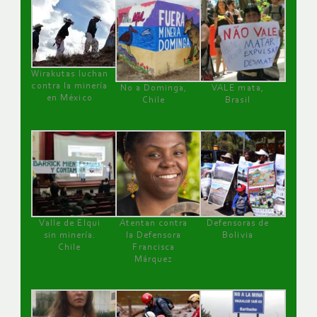
Wirakutas luchan
contra la minería
No a Dominga,
VALE mata,
en México
Chile
Brasil
Valle de Elqui
Atentan contra
Defensoras de
sin minería.
la Defensora
Bolivia
Chile
Francisca
Márquez