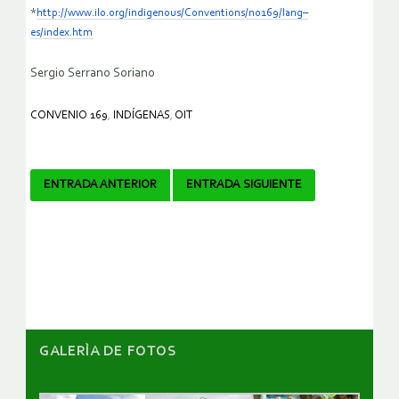
*
http://www.ilo.org/indigenous/Conventions/no169/lang–
es/index.htm
Sergio Serrano Soriano
CONVENIO 169
,
INDÍGENAS
,
OIT
Navegador
ENTRADA ANTERIOR
ENTRADA SIGUIENTE
de
artículos
GALERÌA DE FOTOS