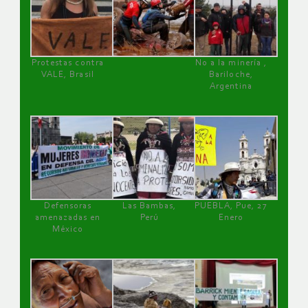
Protestas contra
No a la minería ,
VALE, Brasil
Bariloche,
Argentina
Defensoras
Las Bambas,
PUEBLA, Pue, 27
amenazadas en
Perú
Enero
México