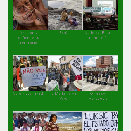
Amazonía
Perú
Valle del Elqui
defiende su
sin minería.
territorio
Vale mata, Brasil
Tía María no va !
Orinoco,
Perú
Venezuela