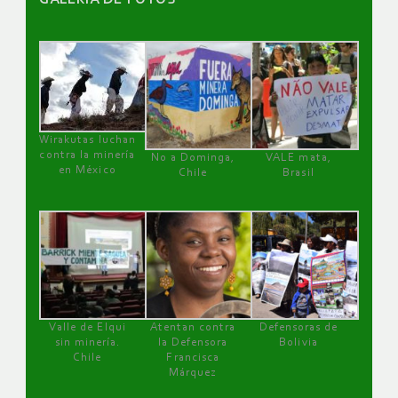
Wirakutas luchan
contra la minería
No a Dominga,
VALE mata,
en México
Chile
Brasil
Valle de Elqui
Atentan contra
Defensoras de
sin minería.
la Defensora
Bolivia
Chile
Francisca
Márquez