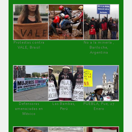
Protestas contra
No a la minería ,
VALE, Brasil
Bariloche,
Argentina
Defensoras
Las Bambas,
PUEBLA, Pue, 27
amenazadas en
Perú
Enero
México