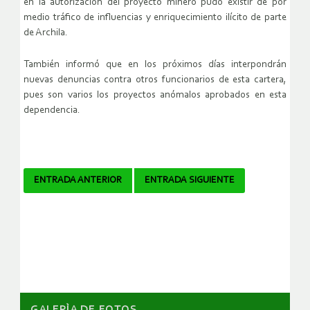
en la autorización del proyecto minero pudo existir de por
medio tráfico de influencias y enriquecimiento ilícito de parte
de Archila.
También informó que en los próximos días interpondrán
nuevas denuncias contra otros funcionarios de esta cartera,
pues son varios los proyectos anómalos aprobados en esta
dependencia.
Navegador
ENTRADA ANTERIOR
ENTRADA SIGUIENTE
de
artículos
GALERÌA DE FOTOS