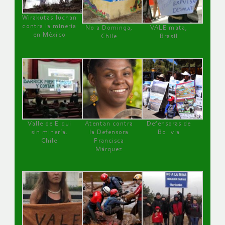
Wirakutas luchan
contra la minería
No a Dominga,
VALE mata,
en México
Chile
Brasil
Valle de Elqui
Atentan contra
Defensoras de
sin minería.
la Defensora
Bolivia
Chile
Francisca
Márquez