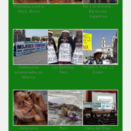
Protestas contra
No a la minería ,
VALE, Brasil
Bariloche,
Argentina
Defensoras
Las Bambas,
PUEBLA, Pue, 27
amenazadas en
Perú
Enero
México
Amazonía
Perú
Valle del Elqui