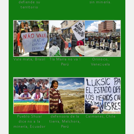
defiende su
sin minería.
territorio
Vale mata, Brasil
Tía María no va !
Orinoco,
Perú
Venezuela
Pueblo Shuar
defensora de la
Caimanes, Chile
dice no a la
tierra, Melchora,
minería, Ecuador
Perú