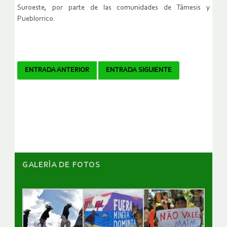
Suroeste, por parte de las comunidades de Támesis y
Pueblorrico.
Navegador
ENTRADA ANTERIOR
ENTRADA SIGUIENTE
de
artículos
GALERÌA DE FOTOS