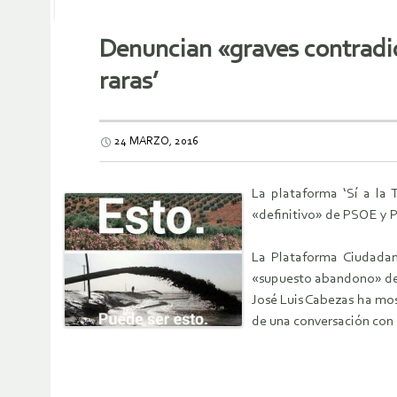
Denuncian «graves contradic
raras’
24 MARZO, 2016
La plataforma ‘Sí a la 
«definitivo» de PSOE y Po
La Plataforma Ciudadana
«supuesto abandono» del g
José Luis Cabezas ha mos
de una conversación con 