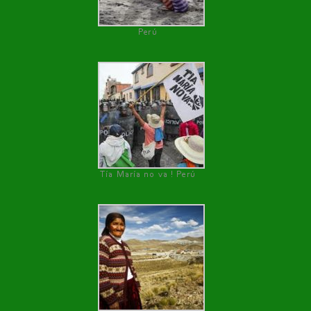
Perú
Tía María no va ! Perú