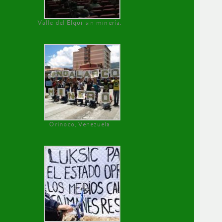
Valle del Elqui sin minería.
Orinoco, Venezuela