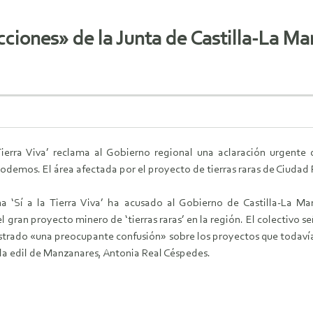
ciones» de la Junta de Castilla-La Man
Tierra Viva’ reclama al Gobierno regional una aclaración urgent
demos. El área afectada por el proyecto de tierras raras de Ciudad Re
 ‘Sí a la Tierra Viva’ ha acusado al Gobierno de Castilla-La Man
ran proyecto minero de ‘tierras raras’ en la región. El colectivo señ
trado «una preocupante confusión» sobre los proyectos que todavía 
la edil de Manzanares, Antonia Real Céspedes.