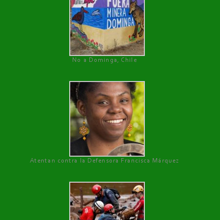
No a Dominga, Chile
Atentan contra la Defensora Francisca Márquez