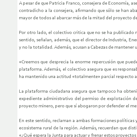
A pesar de que Patricia Franco, consejera de Economía, a
contradicho a la consejera, afirmando que sólo se han aba
mayor de todos al abarcar más de la mitad del proyecto de
Por otro lado, el colectivo critica que no se ha publicado
sentido, señalan, además, que el director de Industria, En
y no la totalidad. Además, acusan a Cabezas de mantener un
«Creemos que desprecia la enorme repercusión que pueden 
plataforma. Además, el colectivo asegura que es responsab
ha mantenido una actitud «totalmente» parcial respecto a
La plataforma ciudadana asegura que tampoco ha obtenido 
expediente administrativo del permiso de explotación de
proyecto minero, pero que sí abogaron por defender el medi
En este sentido, reclaman a ambas formaciones políticas 
ecosistema rural de la región. Además, recuerdan que dis
«¿Qué espera la Junta para actuar y frenar estos proyectos