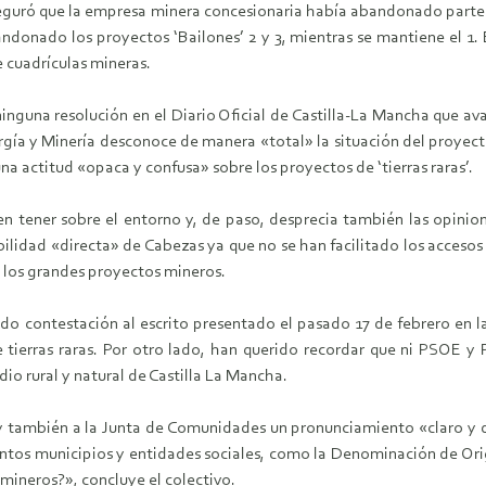
seguró que la empresa minera concesionaria había abandonado parte d
ndonado los proyectos ‘Bailones’ 2 y 3, mientras se mantiene el 1. 
 cuadrículas mineras.
 ninguna resolución en el Diario Oficial de Castilla-La Mancha que 
ergía y Minería desconoce de manera «total» la situación del proyec
a actitud «opaca y confusa» sobre los proyectos de ‘tierras raras’.
tener sobre el entorno y, de paso, desprecia también las opiniones 
ilidad «directa» de Cabezas ya que no se han facilitado los acceso
 los grandes proyectos mineros.
contestación al escrito presentado el pasado 17 de febrero en la 
 tierras raras. Por otro lado, han querido recordar que ni PSOE y
o rural y natural de Castilla La Mancha.
y también a la Junta de Comunidades un pronunciamiento «claro y 
tintos municipios y entidades sociales, como la Denominación de O
 mineros?», concluye el colectivo.