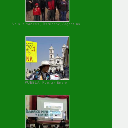
No a la minería , Bariloche, Argentina
PUEBLA, Pue, 27 Enero