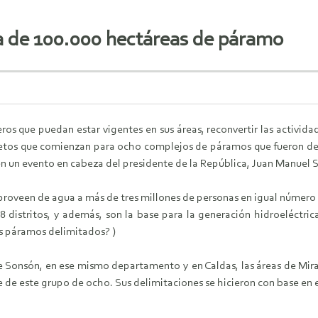
ca de 100.000 hectáreas de páramo
neros que puedan estar vigentes en sus áreas, reconvertir las activid
 retos que comienzan para ocho complejos de páramos que fueron del
en un evento en cabeza del presidente de la República, Juan Manuel 
proveen de agua a más de tres millones de personas en igual número
28 distritos, y además, son la base para la generación hidroeléctric
os páramos delimitados? )
e Sonsón, en ese mismo departamento y en Caldas, las áreas de Miraf
 de este grupo de ocho. Sus delimitaciones se hicieron con base en 