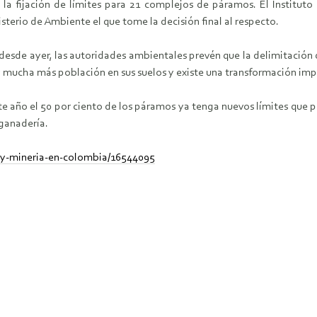
ó la fijación de límites para 21 complejos de páramos. El Instit
sterio de Ambiente el que tome la decisión final al respecto.
 desde ayer, las autoridades ambientales prevén que la delimitació
mucha más población en sus suelos y existe una transformación impor
ste año el 50 por ciento de los páramos ya tenga nuevos límites que 
 ganadería.
-y-mineria-en-colombia/16544095