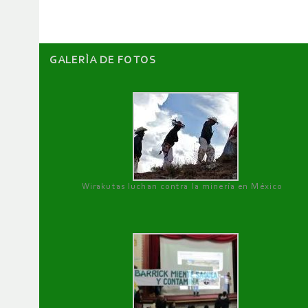
GALERÌA DE FOTOS
Wirakutas luchan contra la minería en México