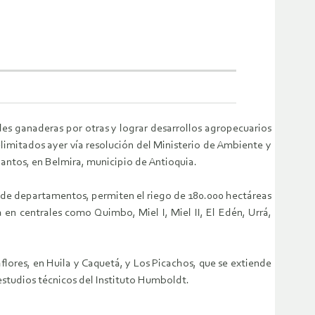
ades ganaderas por otras y lograr desarrollos agropecuarios
imitados ayer vía resolución del Ministerio de Ambiente y
Santos, en Belmira, municipio de Antioquia.
 de departamentos, permiten el riego de 180.000 hectáreas
a en centrales como Quimbo, Miel I, Miel II, El Edén, Urrá,
lores, en Huila y Caquetá, y Los Picachos, que se extiende
estudios técnicos del Instituto Humboldt.