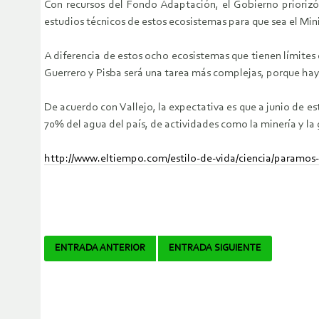
Con recursos del Fondo Adaptación, el Gobierno prioriz
estudios técnicos de estos ecosistemas para que sea el Mini
A diferencia de estos ocho ecosistemas que tienen límites
Guerrero y Pisba será una tarea más complejas, porque hay 
De acuerdo con Vallejo, la expectativa es que a junio de e
70% del agua del país, de actividades como la minería y la
http://www.eltiempo.com/estilo-de-vida/ciencia/paramos
Navegador
ENTRADA ANTERIOR
ENTRADA SIGUIENTE
de
artículos