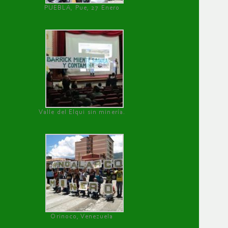
PUEBLA, Pue, 27 Enero
Valle del Elqui sin minería.
Orinoco, Venezuela