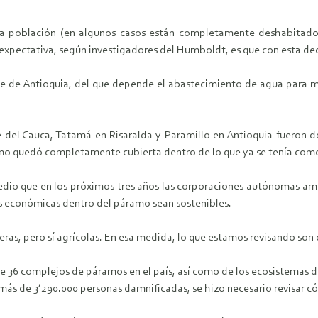
a población (en algunos casos están completamente deshabitados
a expectativa, según investigadores del Humboldt, es que con esta dec
te de Antioquia, del que depende el abastecimiento de agua para má
e del Cauca, Tatamá en Risaralda y Paramillo en Antioquia fueron d
amo quedó completamente cubierta dentro de lo que ya se tenía como
medio que en los próximos tres años las corporaciones autónomas amb
es económicas dentro del páramo sean sostenibles.
eras, pero sí agrícolas. En esa medida, lo que estamos revisando son
e 36 complejos de páramos en el país, así como de los ecosistemas d
ó más de 3’290.000 personas damnificadas, se hizo necesario revisar 