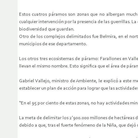
Estos cuatros páramos son zonas que no albergan much
cualquier intervención por la presencia de las guerrillas. L
biodiversidad que guardan.
Otro de los complejos delimitados fue Belmira, en el nor
municipios de ese departamento.
Los otros tres ecosistemas de páramo: Farallones en Vall
llevan el mismo nombre. Esto significa que el área de pár
Gabriel Vallejo, ministro de Ambiente, le explicó a este 
establecer un plan de acción para lograr que las actividad
“En el 95 por ciento de estas zonas, no hay actividades min
La meta de delimitar los 2’900.000 millones de hectáreas d
debido a que, tras el fuerte fenómeno de la Niña, que dej