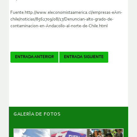
Fuente:http://www.eleconomistaamerica.cl/empresas-eAm-
chile/noticias/8562709/08/17/Denuncian-alto-grado-de-
contaminacion-en-Andacollo-al-norte-de-Chile.html
Navegador
ENTRADA ANTERIOR
ENTRADA SIGUIENTE
de
artículos
GALERÌA DE FOTOS