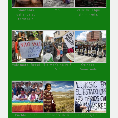
Amazonía
Perú
Valle del Elqui
defiende su
sin minería.
territorio
Vale mata, Brasil
Tía María no va !
Orinoco,
Perú
Venezuela
Pueblo Shuar
defensora de la
Caimanes, Chile