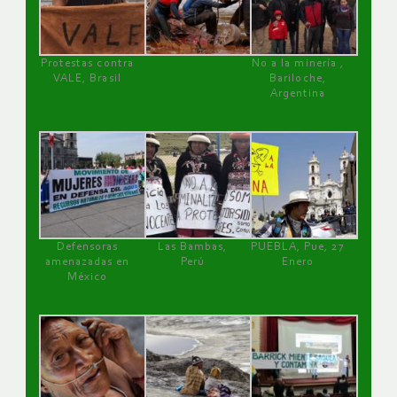
Protestas contra
No a la minería ,
VALE, Brasil
Bariloche,
Argentina
Defensoras
Las Bambas,
PUEBLA, Pue, 27
amenazadas en
Perú
Enero
México