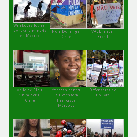
Wirakutas luchan
contra la minería
No a Dominga,
VALE mata,
en México
Chile
Brasil
Valle de Elqui
Atentan contra
Defensoras de
sin minería.
la Defensora
Bolivia
Chile
Francisca
Márquez