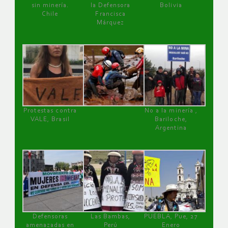
sin minería.
la Defensora
Bolivia
Chile
Francisca
Márquez
Protestas contra
No a la minería ,
VALE, Brasil
Bariloche,
Argentina
Defensoras
Las Bambas,
PUEBLA, Pue, 27
amenazadas en
Perú
Enero