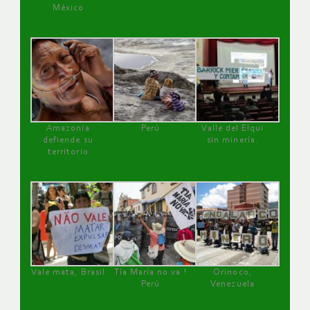
México
Amazonía
Perú
Valle del Elqui
defiende su
sin minería.
territorio
Vale mata, Brasil
Tía María no va !
Orinoco,
Perú
Venezuela