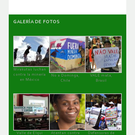
GALERÌA DE FOTOS
Wirakutas luchan
contra la minería
No a Dominga,
VALE mata,
en México
Chile
Brasil
Valle de Elqui
Atentan contra
Defensoras de