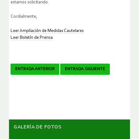
estamos solicitando.
Cordialmente,
Leer Ampliación de Medidas Cautelares
Leer Boletín de Prensa
Navegador
ENTRADA ANTERIOR
ENTRADA SIGUIENTE
de
artículos
GALERÌA DE FOTOS