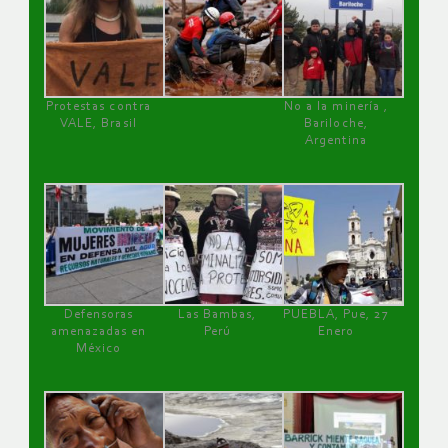
Protestas contra
No a la minería ,
VALE, Brasil
Bariloche,
Argentina
Defensoras
Las Bambas,
PUEBLA, Pue, 27
amenazadas en
Perú
Enero
México