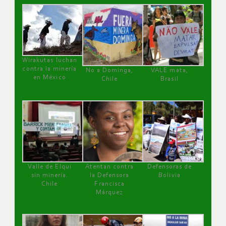
Wirakutas luchan
contra la minería
No a Dominga,
VALE mata,
en México
Chile
Brasil
Valle de Elqui
Atentan contra
Defensoras de
sin minería.
la Defensora
Bolivia
Chile
Francisca
Márquez