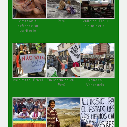
Amazonía
Perú
Valle del Elqui
defiende su
sin minería.
territorio
Vale mata, Brasil
Tía María no va !
Orinoco,
Perú
Venezuela