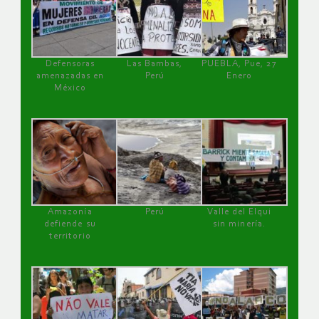
Defensoras
Las Bambas,
PUEBLA, Pue, 27
amenazadas en
Perú
Enero
México
Amazonía
Perú
Valle del Elqui
defiende su
sin minería.
territorio