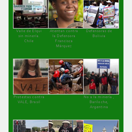
Valle de Elqui
Atentan contra
Defensoras de
sin minería.
la Defensora
Bolivia
Chile
Francisca
Márquez
Protestas contra
No a la minería ,
VALE, Brasil
Bariloche,
Argentina