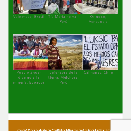
Vale mata, Brasil
Tía María no va !
Orinoco,
Perú
Venezuela
Pueblo Shuar
defensora de la
Caimanes, Chile
dice no a la
tierra, Melchora,
minería, Ecuador
Perú
(cc-by) Observatorio de Conflictos Mineros de América Latina, 2026