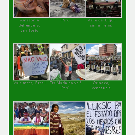
Amazonía
Perú
Valle del Elqui
defiende su
sin minería.
territorio
Vale mata, Brasil
Tía María no va !
Orinoco,
Perú
Venezuela