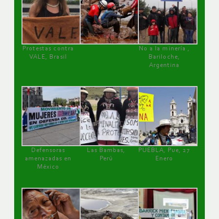
Protestas contra
No a la minería ,
VALE, Brasil
Bariloche,
Argentina
Defensoras
Las Bambas,
PUEBLA, Pue, 27
amenazadas en
Perú
Enero
México