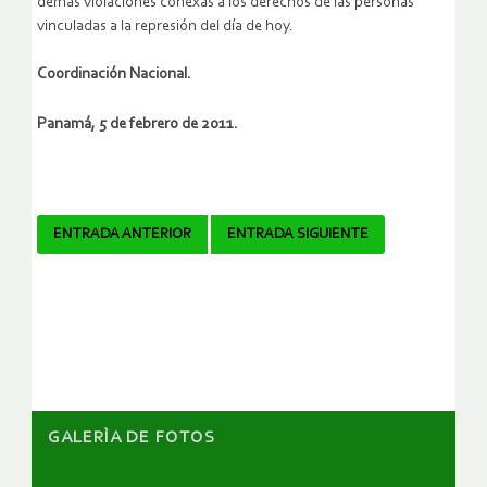
demás violaciones conexas a los derechos de las personas
vinculadas a la represión del día de hoy.
Coordinación Nacional.
Panamá, 5 de febrero de 2011.
Navegador
ENTRADA ANTERIOR
ENTRADA SIGUIENTE
de
artículos
GALERÌA DE FOTOS