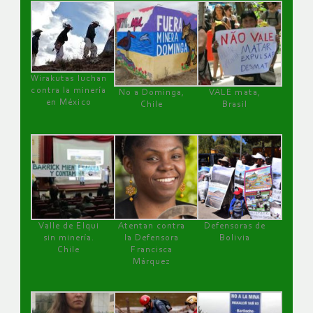
Wirakutas luchan
contra la minería
No a Dominga,
VALE mata,
en México
Chile
Brasil
Valle de Elqui
Atentan contra
Defensoras de
sin minería.
la Defensora
Bolivia
Chile
Francisca
Márquez